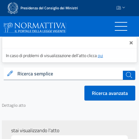
ITA
Presidenza del Consiglio dei Ministri
Normattiva - Il portale del
×
In caso di problemi di visualizzazione dell’atto clicca
qui
Ricerca semplice
cerca
Ricerca avanzata
Dettaglio atto
stai visualizzando l'atto