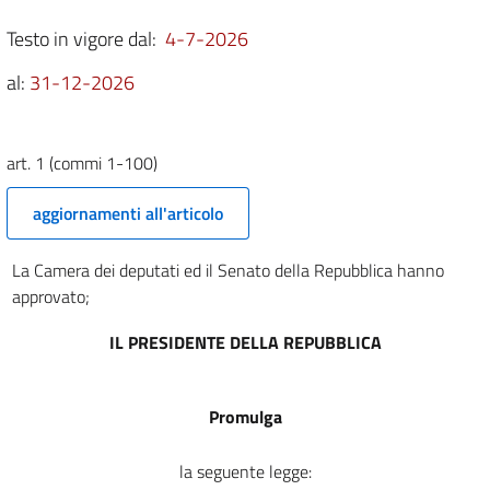
1 (commi 1001-1100)
Testo in vigore dal:
4-7-2026
1 (commi 1101-1200)
al:
31-12-2026
1 (commi 1201-1300)
1 (commi 1301-1364)
art. 1 (commi 1-100)
Allegati
Tabelle
aggiornamenti all'articolo
Tabelle
La Camera dei deputati ed il Senato della Repubblica hanno
Elenco 1
approvato;
Elenco 1
IL PRESIDENTE DELLA REPUBBLICA
Allegato 1
Allegato 1
Promulga
Allegato 2
Allegato 2
la seguente legge: