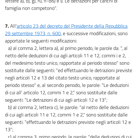
lettere a), b), g), h), h-bis) e i). Le detrazioni per carichi di
famiglia non competono".
7.
All'
articolo 23 del decreto del Presidente della Repubblica
29 settembre 1973, n. 600
, e successive modificazioni, sono
apportate le seguenti modificazioni:
a) al comma 2, lettera a), al primo periodo, le parole da: ", al
netto delle deduzioni di cui agli articoli 11 e 12, commi i e 2,
del medesimo testo unico, rapportate al periodo stesso" sono
sostituite dalle seguenti: "ed effettuando le detrazioni previste
negli articoli 12 e 13 del citato testo unico, rapportate al
periodo stesso" e, al secondo periodo, le parole: "Le deduzioni
di cui all' articolo 12, commi 1 e 2," sono sostituite dalle
seguenti: "Le detrazioni di cui agli articoli 12 e 13";
b) al comma 2, lettera c), le parole: "al netto delle deduzioni
di cui agli articoli 11 e 12, commi 1 e 2," sono sostituite dalle
seguenti: "effettuando le detrazioni previste negli articoli 12 e
13";
c) al comma 3, primo periodo, le parole: "delle deduzioni di cui