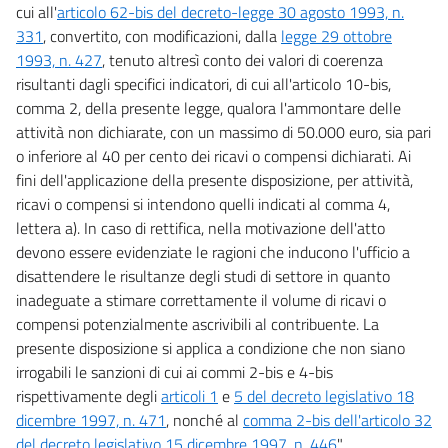
cui all'
articolo 62-bis del decreto-legge 30 agosto 1993, n.
331
, convertito, con modificazioni, dalla
legge 29 ottobre
1993, n. 427
, tenuto altresì conto dei valori di coerenza
risultanti dagli specifici indicatori, di cui all'articolo 10-bis,
comma 2, della presente legge, qualora l'ammontare delle
attività non dichiarate, con un massimo di 50.000 euro, sia pari
o inferiore al 40 per cento dei ricavi o compensi dichiarati. Ai
fini dell'applicazione della presente disposizione, per attività,
ricavi o compensi si intendono quelli indicati al comma 4,
lettera a). In caso di rettifica, nella motivazione dell'atto
devono essere evidenziate le ragioni che inducono l'ufficio a
disattendere le risultanze degli studi di settore in quanto
inadeguate a stimare correttamente il volume di ricavi o
compensi potenzialmente ascrivibili al contribuente. La
presente disposizione si applica a condizione che non siano
irrogabili le sanzioni di cui ai commi 2-bis e 4-bis
rispettivamente degli
articoli 1
e
5 del decreto legislativo 18
dicembre 1997, n. 471
, nonché al
comma 2-bis dell'articolo 32
del decreto legislativo 15 dicembre 1997, n. 446
".