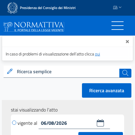
ITA
Presidenza del Consiglio dei Ministri
Normattiva - Il portale del
×
In caso di problemi di visualizzazione dell’atto clicca
qui
Ricerca semplice
cerca
Ricerca avanzata
stai visualizzando l'atto
vigente al