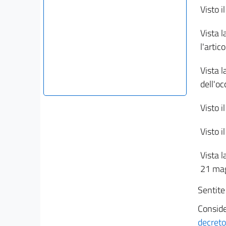
Visto i
Vista l
l'artic
Vista l
dell'o
Visto i
Visto i
Vista l
21 mag
Sentite
Conside
decreto