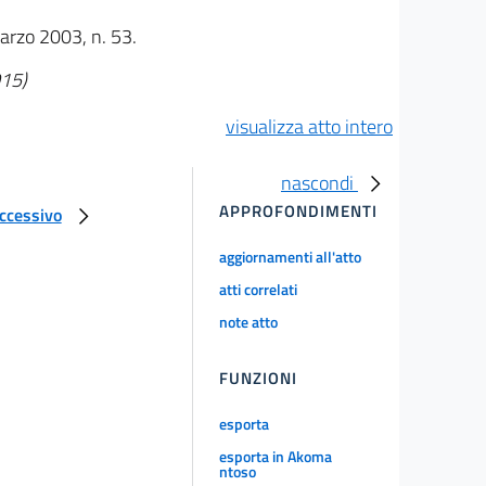
marzo 2003, n. 53.
015)
visualizza atto intero
nascondi
APPROFONDIMENTI
uccessivo
aggiornamenti all'atto
atti correlati
note atto
FUNZIONI
esporta
esporta in Akoma
ntoso