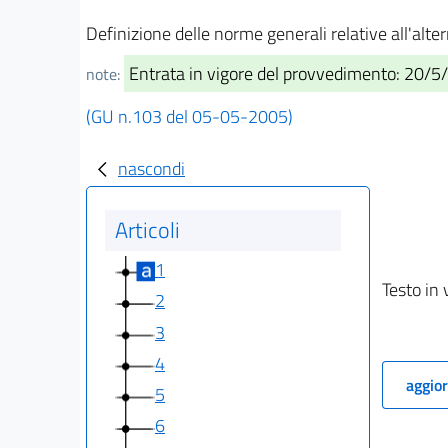
Definizione delle norme generali relative all'alt
Entrata in vigore del provvedimento: 20/
note:
(GU n.103 del 05-05-2005)
nascondi
Articoli
1
Testo in 
2
3
4
aggior
5
6