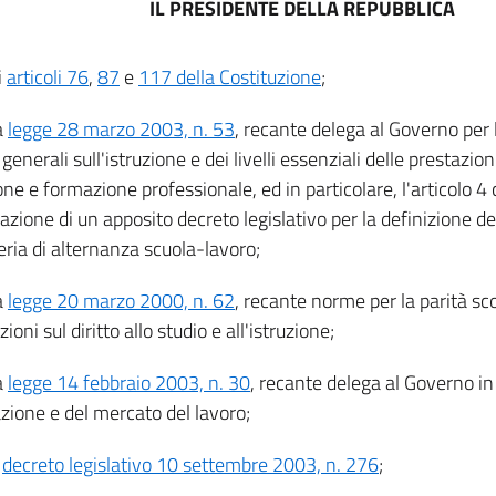
IL PRESIDENTE DELLA REPUBBLICA
i
articoli 76
,
87
e
117 della Costituzione
;
a
legge 28 marzo 2003, n. 53
, recante delega al Governo per 
enerali sull'istruzione e dei livelli essenziali delle prestazion
one e formazione professionale, ed in particolare, l'articolo 
zione di un apposito decreto legislativo per la definizione d
eria di alternanza scuola-lavoro;
a
legge 20 marzo 2000, n. 62
, recante norme per la parità sco
zioni sul diritto allo studio e all'istruzione;
a
legge 14 febbraio 2003, n. 30
, recante delega al Governo in
zione e del mercato del lavoro;
l
decreto legislativo 10 settembre 2003, n. 276
;