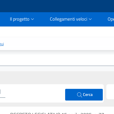
Il progetto
Collegamenti veloci
Op
rtale della legge vigent
qui
Cerca