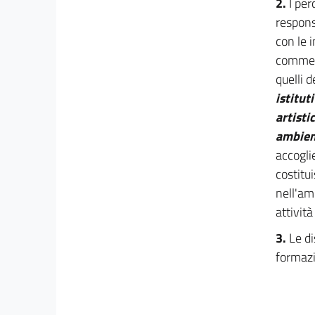
2.
I per
respons
con le 
commerci
quelli d
istitut
artisti
ambient
accogli
costitu
nell'am
attivit
3.
Le di
formazi