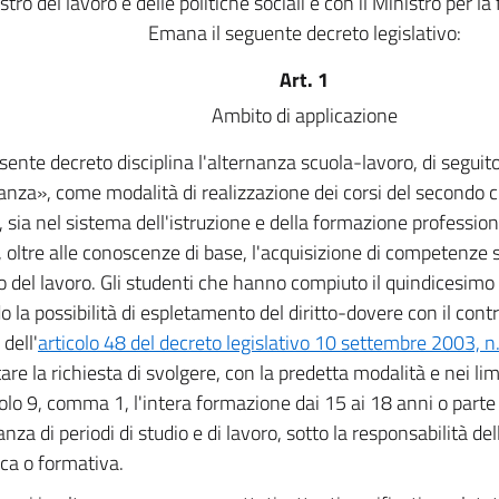
stro del lavoro e delle politiche sociali e con il Ministro per l
Emana il seguente decreto legislativo:
Art. 1
Ambito di applicazione
esente decreto disciplina l'alternanza scuola-lavoro, di segui
anza», come modalità di realizzazione dei corsi del secondo ci
i, sia nel sistema dell'istruzione e della formazione profession
, oltre alle conoscenze di base, l'acquisizione di competenze s
 del lavoro. Gli studenti che hanno compiuto il quindicesimo 
o la possibilità di espletamento del diritto-dovere con il cont
 dell'
articolo 48 del decreto legislativo 10 settembre 2003, n
re la richiesta di svolgere, con la predetta modalità e nei limit
icolo 9, comma 1, l'intera formazione dai 15 ai 18 anni o parte
anza di periodi di studio e di lavoro, sotto la responsabilità del
ica o formativa.