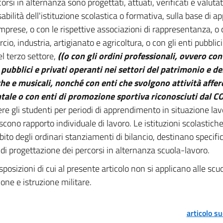
corsi in alternanza sono progettati, attuati, verificati e valutat
abilità dell'istituzione scolastica o formativa, sulla base di 
imprese, o con le rispettive associazioni di rappresentanza, o
o, industria, artigianato e agricoltura, o con gli enti pubblici e
el terzo settore,
((o con gli ordini professionali, ovvero con 
i pubblici e privati operanti nei settori del patrimonio e del
che e musicali, nonché con enti che svolgono attività affer
ale o con enti di promozione sportiva riconosciuti dal CO
ere gli studenti per periodi di apprendimento in situazione la
iscono rapporto individuale di lavoro. Le istituzioni scolastich
bito degli ordinari stanziamenti di bilancio, destinano specific
à di progettazione dei percorsi in alternanza scuola-lavoro.
sposizioni di cui al presente articolo non si applicano alle scuole
one e istruzione militare.
articolo s