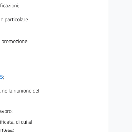
ficazioni;
in particolare
di promozione
75
;
 nella riunione del
avoro;
icata, di cui al
intesa;