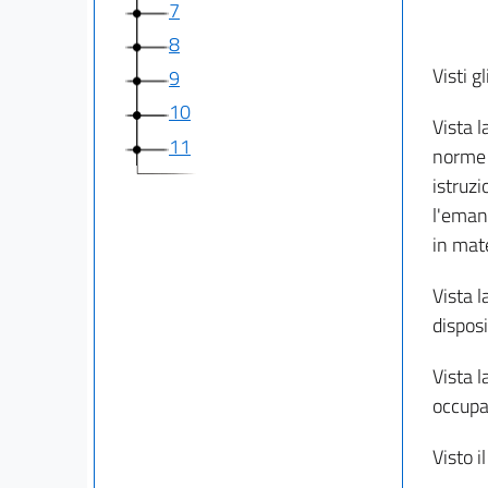
7
8
Visti gl
9
10
Vista l
11
norme g
istruzi
l'emana
in mat
Vista l
disposi
Vista l
occupa
Visto i