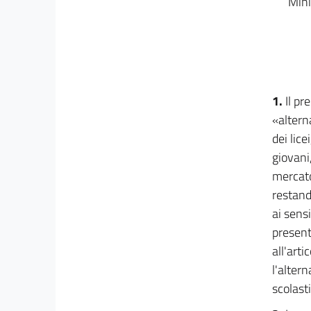
Mini
1.
Il pr
«altern
dei lice
giovani
mercato
restand
ai sensi
presenta
all'art
l'altern
scolast