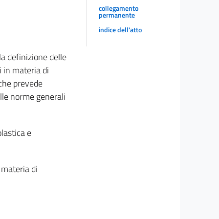
collegamento
permanente
indice dell'atto
la definizione delle
i in materia di
4 che prevede
elle norme generali
lastica e
 materia di