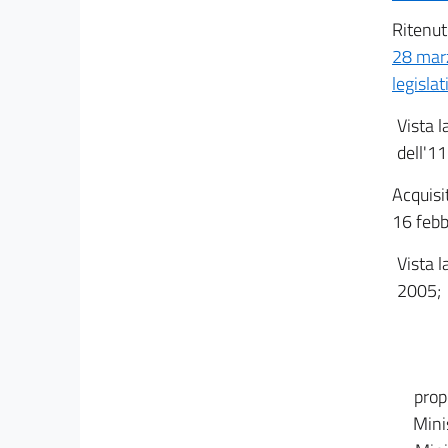
Ritenut
28 mar
legisla
Vista l
dell'1
Acquisi
16 febb
Vista l
2005;
propo
Minis