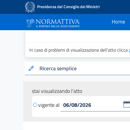
Presidenza del Consiglio dei Ministri
Home
current
Normattiva - Il po
In caso di problemi di visualizzazione dell’atto clicca
Ricerca semplice
stai visualizzando l'atto
vigente al