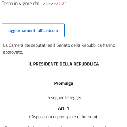
Testo in vigore dal:
20-2-2021
7
8
9
aggiornamenti all'articolo
10
11
La Camera dei deputati ed il Senato della Repubblica hanno
12
approvato;
13
IL PRESIDENTE DELLA REPUBBLICA
14
15
Promulga
16
17
la seguente legge:
18
Art. 1
18 bis
(Disposizioni di principio e definizioni).
18 ter