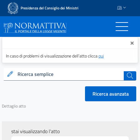
ITA
Presidenza del Consiglio dei Ministri
Normattiva - Il portale del
×
In caso di problemi di visualizzazione dell’atto clicca
qui
Ricerca semplice
cerca
Ricerca avanzata
Dettaglio atto
stai visualizzando l'atto