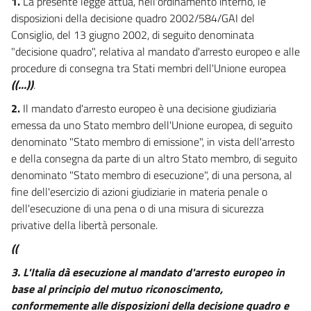
1.
La presente legge attua, nell'ordinamento interno, le
19
disposizioni della decisione quadro 2002/584/GAI del
20
Consiglio, del 13 giugno 2002, di seguito denominata
"decisione quadro", relativa al mandato d'arresto europeo e alle
21
procedure di consegna tra Stati membri dell'Unione europea
22
((...))
.
22 bis
2.
Il mandato d'arresto europeo è una decisione giudiziaria
23
emessa da uno Stato membro dell'Unione europea, di seguito
24
denominato "Stato membro di emissione", in vista dell'arresto
e della consegna da parte di un altro Stato membro, di seguito
25
denominato "Stato membro di esecuzione", di una persona, al
26
fine dell'esercizio di azioni giudiziarie in materia penale o
27
dell'esecuzione di una pena o di una misura di sicurezza
privative della libertà personale.
27 bis
CAPO II
((
PROCEDURA ATTIVA DI CONSEGNA
3.
L'Italia dà esecuzione al mandato d'arresto europeo in
28
base al principio del mutuo riconoscimento,
29
conformemente alle disposizioni della decisione quadro e