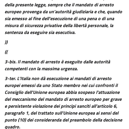
30
della presente legge, sempre che il mandato di arresto
europeo provenga da un'autorità giudiziaria e che, quando
31
sia emesso al fine dell'esecuzione di una pena o di una
31 bis
misura di sicurezza privative della libertà personale, la
32
sentenza da eseguire sia esecutiva.
33
))
CAPO III
((
MISURE REALI
34
3-bis.
Il mandato di arresto è eseguito dalle autorità
competenti con la massima urgenza.
35
3-ter.
L'Italia non dà esecuzione ai mandati di arresto
36
europei emessi da uno Stato membro nei cui confronti il
CAPO IV
Consiglio dell'Unione europea abbia sospeso l'attuazione
SPESE
del meccanismo del mandato di arresto europeo per grave
37
e persistente violazione dei principi sanciti all'articolo 6,
TITOLO III
paragrafo 1, del trattato sull'Unione europea ai sensi del
DISPOSIZIONI FINALI E TRANSITORIE
punto (10) dei consideranda del preambolo della decisione
38
quadro.