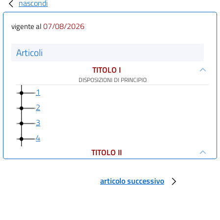
nascondi
07/08/2026
vigente al
Articoli
TITOLO I
DISPOSIZIONI DI PRINCIPIO
1
2
3
4
TITOLO II
NORME DI RECEPIMENTO INTERNO
CAPO I
articolo successivo
PROCEDURA PASSIVA DI
CONSEGNA
5
6