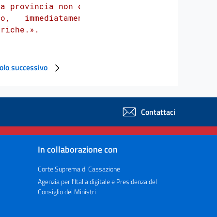
a provincia non e',

o,   immediatamente

colo successivo
Contattaci
In collaborazione con
Corte Suprema di Cassazione
Agenzia per l’Italia digitale e Presidenza del
Consiglio dei Ministri