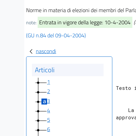
Norme in materia di elezioni dei membri del Parla
Entrata in vigore della legge: 10-4-2004
(
note:
(GU n.84 del 09-04-2004)
nascondi
Articoli
1
Testo 
2
3
4
    La
approva
5
      
6
      