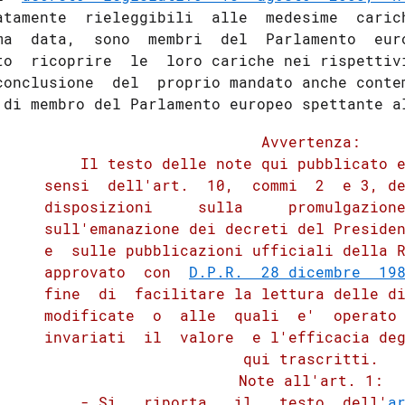
atamente  rieleggibili  alle  medesime  carich
ma  data,  sono  membri  del  Parlamento  euro
to  ricoprire  le  loro cariche nei rispettivi
conclusione  del  proprio mandato anche contem
          Avvertenza:

         Il testo delle note qui pubblicato e
     sensi  dell'art.  10,  commi  2  e 3, de
     disposizioni     sulla     promulgazione
     sull'emanazione dei decreti del Presiden
     e  sulle pubblicazioni ufficiali della R
     approvato  con  
D.P.R.  28 dicembre  19
     fine  di  facilitare la lettura delle di
     modificate  o  alle  quali  e'  operato 
     invariati  il  valore  e l'efficacia deg
          qui trascritti.

          Note all'art. 1:

         - Si   riporta   il   testo  dell'
a