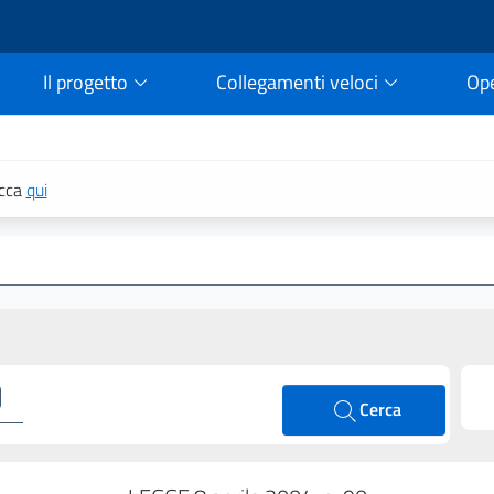
Il progetto
Collegamenti veloci
Op
rtale della legge vigent
icca
qui
Cerca