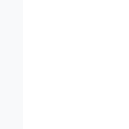
     
     
     
     
     
     
     
     
     
     
     
     
     
     