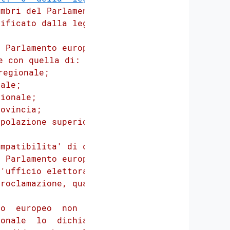
mbri del Parlamento

ificato dalla legge

 Parlamento europeo

 con quella di:

egionale;

ale;

ionale;

ovincia;

polazione superiore

mpatibilita' di cui

 Parlamento europeo

'ufficio elettorale

roclamazione, quale

o  europeo  non  vi

onale  lo  dichiara
