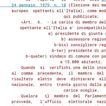
     24 gennaio  1979, n. 18
 (Elezione dei me
     europeo  spettanti all'Italia), come mod
          qui pubblicata:

         «Art.  6.  - La carica di membro del
         spettante all'Italia e' incompatibile
                a) presidente di giunta r
                b) assessore region
                b-bis) consigliere reg
                b-ter) presidente di pr
           b-quater) sindaco di comune con po
          a 15.000 abitanti.

         Quando  si  verifichi una delle inco
     al  comma  precedente,  il  membro  del 
     risultato  eletto  deve  dichiarare  all
     nazionale,  entro  trenta giorni dalla p
          carica sceglie.

         Qualora   il  membro  del  Parlament
     provveda,   l'ufficio   elettorale  nazi