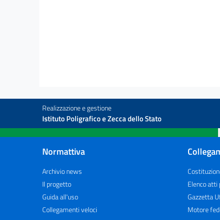
     
     
Realizzazione e gestione
Istituto Poligrafico e Zecca dello Stato
Normattiva
Collegam
Archivio news
Costituzion
Il progetto
Elenco atti
Guida all'uso
Gazzetta Uf
Collegamenti veloci
Motore fed