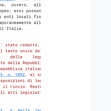
e,  ovvero,  alla

peo; essi possono

 enti locali fino

poraneamente alla

' stato redatto, ai

l testo unico delle

    delle    leggi,

te della Repubblica

epubblica italiana,

85, n. 1092
, al solo

sposizioni di legge

 il rinvio. Restano

li atti legislativi

rt.  6  della  legge
