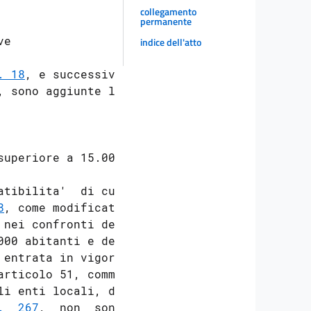
collegamento
permanente
e

indice dell'atto
. 18
, e successive

 sono aggiunte le

uperiore a 15.000

tibilita'  di cui

8
, come modificato

nei confronti dei

00 abitanti e dei

entrata in vigore

rticolo 51, comma

i enti locali, di

.  267
,  non  sono
