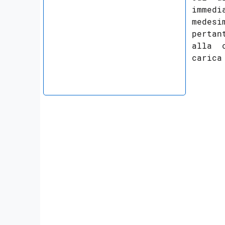
immedi
medesi
pertan
alla  
     
     
     
     
     
     
     
     
     
     