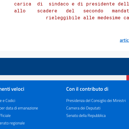
     carica  di  sindaco e di presidente dell
     allo    scadere   del   secondo   mandat
arti
enti veloci
Con il contributo di
e e Codici
Presidenza del Consiglio dei Ministri
 per data di emanazione
Camera dei Deputati
ficiale
Senato della Repubblica
erato regionale