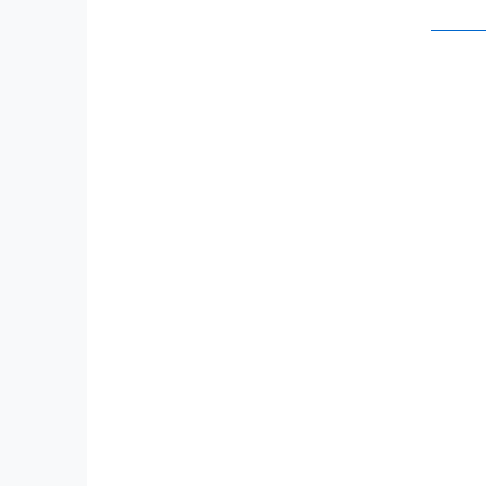
     
     
     
 
     
     
     
     
     
     
     