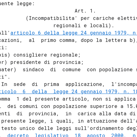
uente legge:

                         Art. 1.

         (Incompatibilita' per cariche elettiv
                  regionali e locali).

All'
articolo 6 della legge 24 gennaio 1979, n
cazioni,  al  primo comma, dopo la lettera b),
i:

bis) consigliere regionale;

er) presidente di provincia;

uater)  sindaco  di  comune  con popolazione s
i".

 In  sede  di  prima  applicazione,  l'incompa
ticolo  6  della  legge 24 gennaio 1979, n. 1
omma  1 del presente articolo, non si applica 
i  dei comuni con popolazione superiore a 15.0
enti  di  provincia,  in  carica alla data di 
 presente legge, i quali, in attuazione dell'a
 testo unico delle leggi sull'ordinamento degl
l  
decreto  legislativo  18  agosto  2000,  n