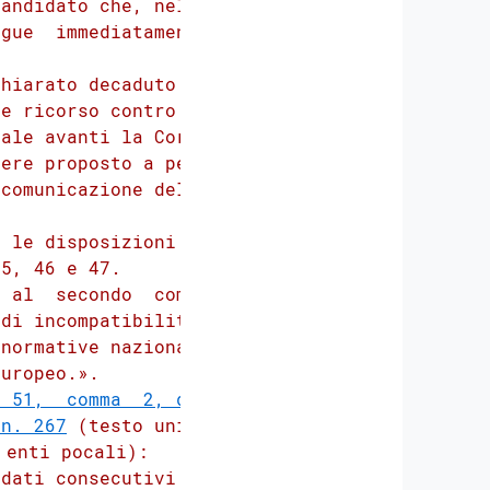
andidato che, nella

gue  immediatamente

hiarato decaduto ai

e ricorso contro la

ale avanti la Corte

ere proposto a pena

comunicazione della

 le disposizioni di

5, 46 e 47.

 al  secondo  comma

di incompatibilita'

normative nazionali

uropeo.».

 51,  comma  2, del

 n. 267
 (testo unico

enti pocali):

dati consecutivi la
