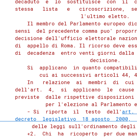
     decaduto  e  lo  sostituisce  con  il  c
     stessa   lista   e   circoscrizione,  se
          l'ultimo eletto.

         Il membro del Parlamento europeo dic
     sensi  del precedente comma puo' proporr
     decisione dell'ufficio elettorale nazion
     di  appello di Roma. Il ricorso deve ess
     di  decadenza  entro venti giorni dalla 
          decisione.

         Si  applicano  in quanto compatibili
          cui ai successivi articoli 44, 4
         In   relazione  ai  membri  di  cui 
     dell'art.  4,  si  applicano  le  cause 
     previste  dalle rispettive disposizioni 
          per l'elezione al Parlamento e
         - Si  riporta  il  testo  dell'
art. 
     decreto  legislativo  18 agosto  2000, 
          delle leggi sull'ordinamento degli 
         «2.  Chi  ha  ricoperto  per due man