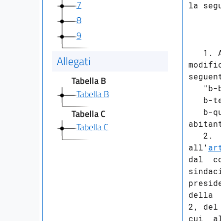
7
la seg
      
8
      
9
      
   1. 
Allegati
modifi
seguent
Tabella B
   "b-
Tabella B
   b-t
   b-q
Tabella C
abitant
Tabella C
   2. 
all'
ar
dal  c
sindac
presid
della 
2, del
cui  a