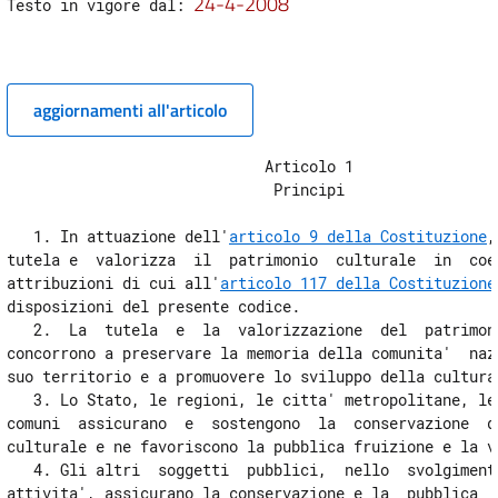
24-4-2008
Testo in vigore dal: 
8
9
9 bis
aggiornamenti all'articolo
PARTE SECONDA
Beni culturali
TITOLO I
                             Articolo 1 

Tutela
                              Principi 

Capo I
Oggetto della tutela
   1. In attuazione dell'
articolo 9 della Costituzione
,
10
tutela e  valorizza  il  patrimonio  culturale  in  coer
11
attribuzioni di cui all'
articolo 117 della Costituzione
disposizioni del presente codice. 

12
   2.  La  tutela  e  la  valorizzazione  del  patrimoni
13
concorrono a preservare la memoria della comunita'  nazi
suo territorio e a promuovere lo sviluppo della cultura.
14
   3. Lo Stato, le regioni, le citta' metropolitane, le 
15
comuni  assicurano  e  sostengono  la  conservazione  de
culturale e ne favoriscono la pubblica fruizione e la va
16
   4. Gli altri  soggetti  pubblici,  nello  svolgimento
17
attivita', assicurano la conservazione e la  pubblica  f