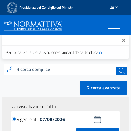
ITA
Presidenza del Consiglio dei Ministri
Normattiva - Il portale del
×
Per tornare alla visualizzazione standard dell’atto clicca
qui
Ricerca semplice
cerca
Ricerca avanzata
stai visualizzando l'atto
vigente al