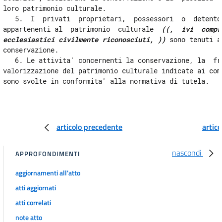
loro patrimonio culturale. 

Capo II
   5.  I  privati  proprietari,  possessori  o  detentor
Vigilanza e ispezione
appartenenti al  patrimonio  culturale  
((,  ivi  compr
18
ecclesiastici civilmente riconosciuti, ))
 sono tenuti a
19
conservazione. 

   6. Le attivita' concernenti la conservazione, la  fru
Capo III
valorizzazione del patrimonio culturale indicate ai comm
Protezione e conservazione
Sezione I
Misure di protezione
20
21
articolo precedente
artic
22
23
nascondi
APPROFONDIMENTI
24
aggiornamenti all'atto
25
atti aggiornati
26
atti correlati
27
note atto