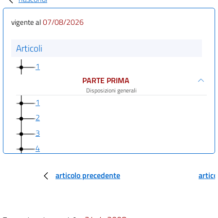
07/08/2026
vigente al
Articoli
1
PARTE PRIMA
Disposizioni generali
1
2
3
4
5
articolo precedente
artic
6
7
7 bis