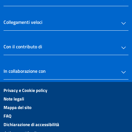
41
42
43
Collegamenti veloci
44
Sezione III
Altre forme di protezione
Con il contributo di
45
46
47
In collaborazione con
48
49
Privacy e Cookie policy
50
Note legali
Mappa del sito
51
FAQ
52
Dichiarazione di accessibilità
Capo IV
Circolazione in ambito nazionale