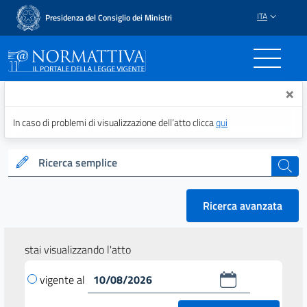
ITA
Presidenza del Consiglio dei Ministri
Normattiva - Il portale del
×
In caso di problemi di visualizzazione dell’atto clicca
qui
Ricerca semplice
cerca
Ricerca avanzata
stai visualizzando l'atto
vigente al