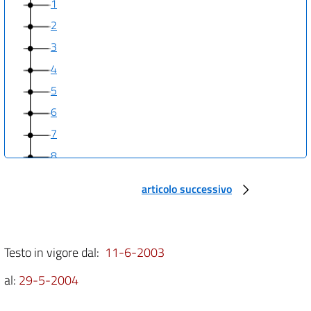
1
2
3
4
5
6
7
8
9
articolo successivo
10
11
12
Testo in vigore dal:
11-6-2003
al:
29-5-2004