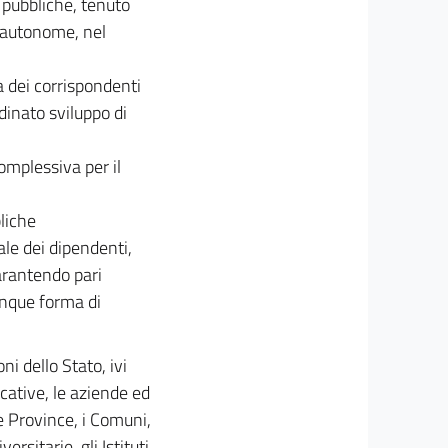
 pubbliche, tenuto
e autonome, nel
a dei corrispondenti
dinato sviluppo di
omplessiva per il
bliche
le dei dipendenti,
garantendo pari
lunque forma di
i dello Stato, ivi
ucative, le aziende ed
e Province, i Comuni,
rsitarie, gli Istituti