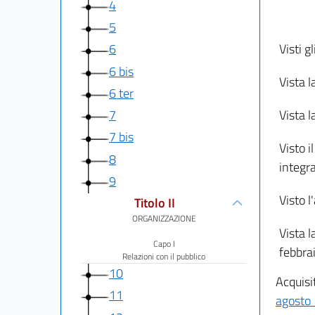
4
5
Visti g
6
6 bis
Vista l
6 ter
Vista l
7
7 bis
Visto i
8
integra
9
Visto 
Titolo II
ORGANIZZAZIONE
Vista l
Capo I
febbra
Relazioni con il pubblico
10
Acquisit
11
agosto 