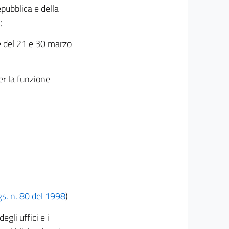
pubblica e della
;
te del 21 e 30 marzo
er la funzione
lgs. n. 80 del 1998
)
gli uffici e i