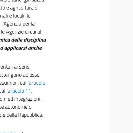
to e agricoltura e
ali e locali, le
 l'Agenzia per la
e Agenzie di cui al
nica della disciplina
ad applicarsi anche
entali ai sensi
i attengono ad esse
esumibili dall'
articolo
all'
articolo 11,
oni ed integrazioni,
ince autonome di
le della Repubblica.