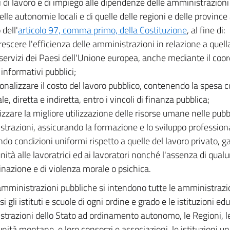
i di lavoro e di impiego alle dipendenze delle amministrazioni
elle autonomie locali e di quelle delle regioni e delle provinc
 dell'
articolo 97, comma primo, della Costituzione
, al fine di:
rescere l'efficienza delle amministrazioni in relazione a quell
e servizi dei Paesi dell'Unione europea, anche mediante il coor
 informativi pubblici;
ionalizzare il costo del lavoro pubblico, contenendo la spesa c
e, diretta e indiretta, entro i vincoli di finanza pubblica;
lizzare la migliore utilizzazione delle risorse umane nelle pub
trazioni, assicurando la formazione e lo sviluppo professiona
ndo condizioni uniformi rispetto a quelle del lavoro privato, 
nità alle lavoratrici ed ai lavoratori nonché l'assenza di qua
inazione e di violenza morale o psichica.
mministrazioni pubbliche si intendono tutte le amministrazion
 gli istituti e scuole di ogni ordine e grado e le istituzioni ed
trazioni dello Stato ad ordinamento autonomo, le Regioni, l
ità montane, e loro consorzi e associazioni, le istituzioni unive