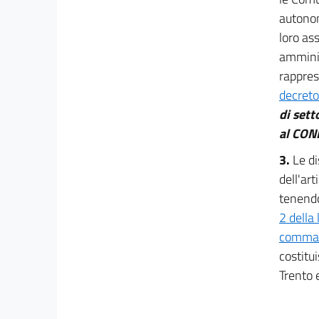
Uffici, piante organiche, mobilità e accessi
autonom
29 bis
loro ass
30
amminis
rappres
31
decreto
32
di sett
33
al CONI
34
3.
Le di
34 bis
dell'ar
34 ter
tenendo 
35
2 della
35.1
comma 4
35 bis
costitu
Trento 
35 ter
35 quater