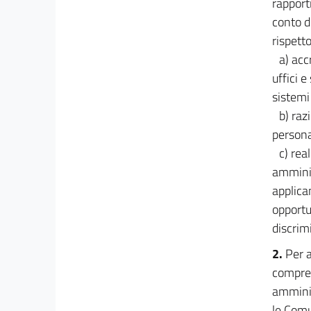
21
rapport
conto d
22
rispetto
23
a) acc
23 bis
uffici 
24
sistemi
25
b) raz
26
personal
c) rea
27
amminis
Sezione II
applica
Accesso alla dirigenza e riordino della
((Scuola
nazionale
opportu
dell'amministrazione))
discrim
28
2.
Per a
28 bis
compresi
29
amminis
Capo III
le Comun