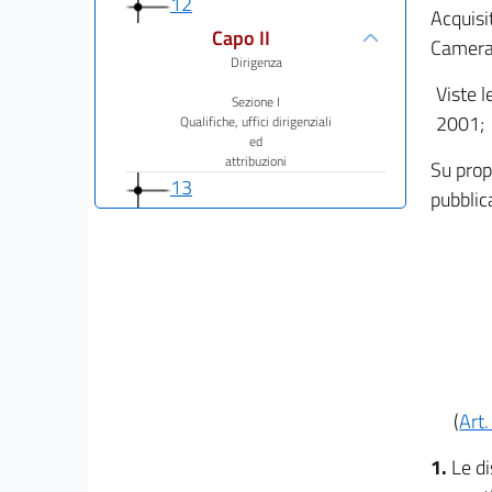
12
Acquisi
Capo II
Camera 
Dirigenza
Viste l
Sezione I
2001;
Qualifiche, uffici dirigenziali
ed
attribuzioni
Su prop
13
pubblic
14
15
16
17
17 bis
18
(
Art.
19
20
1.
Le di