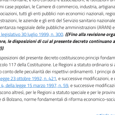
i case popolari, le Camere di commercio, industria, artigiana
ociazioni, tutti gli enti pubblici non economici nazionali, region
trazioni, le aziende e gli enti del Servizio sanitario nazionale
entanza negoziale delle pubbliche amministrazioni (ARAN) e l
 legislativo 30 luglio 1999, n. 300
.
((Fino alla revisione orga
ore, le disposizioni di cui al presente decreto continuano 
))
.
sposizioni del presente decreto costituiscono principi fondam
ticolo 117 della Costituzione. Le Regioni a statuto ordinario s
conto delle peculiarità dei rispettivi ordinamenti. I principi d
 legge 23 ottobre 1992, n. 421
, e successive modificazioni, e d
, della legge 15 marzo 1997, n. 59
, e successive modificazi
iscono altresì, per le Regioni a statuto speciale e per le prov
e di Bolzano, norme fondamentali di riforma economico-socia