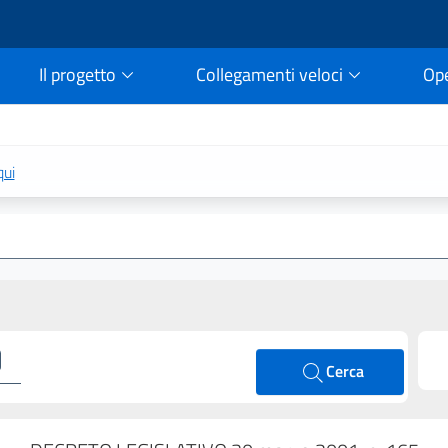
Il progetto
Collegamenti veloci
Op
rtale della legge vigent
qui
Cerca