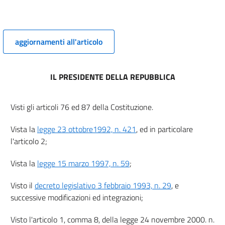
8
9
aggiornamenti all'articolo
Titolo II
ORGANIZZAZIONE
Capo I
IL PRESIDENTE DELLA REPUBBLICA
Relazioni con il pubblico
10
Visti gli articoli 76 ed 87 della Costituzione.
11
12
Vista la
legge 23 ottobre1992, n. 421
, ed in particolare
Capo II
l'articolo 2;
Dirigenza
Vista la
legge 15 marzo 1997, n. 59
;
Sezione I
Qualifiche, uffici dirigenziali
Visto il
decreto legislativo 3 febbraio 1993, n. 29
, e
ed
attribuzioni
successive modificazioni ed integrazioni;
13
Visto l'articolo 1, comma 8, della legge 24 novembre 2000. n.
14