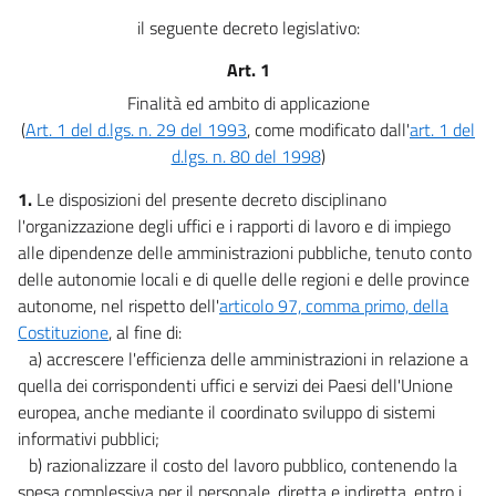
27
il seguente decreto legislativo:
Sezione II
Art. 1
Accesso alla dirigenza e riordino della
((Scuola
nazionale
Finalità ed ambito di applicazione
dell'amministrazione))
(
Art. 1 del d.lgs. n. 29 del 1993
, come modificato dall'
art. 1 del
28
d.lgs. n. 80 del 1998
)
28 bis
1.
Le disposizioni del presente decreto disciplinano
29
l'organizzazione degli uffici e i rapporti di lavoro e di impiego
Capo III
alle dipendenze delle amministrazioni pubbliche, tenuto conto
Uffici, piante organiche, mobilità e accessi
delle autonomie locali e di quelle delle regioni e delle province
autonome, nel rispetto dell'
articolo 97, comma primo, della
29 bis
Costituzione
, al fine di:
30
a) accrescere l'efficienza delle amministrazioni in relazione a
31
quella dei corrispondenti uffici e servizi dei Paesi dell'Unione
europea, anche mediante il coordinato sviluppo di sistemi
32
informativi pubblici;
33
b) razionalizzare il costo del lavoro pubblico, contenendo la
34
spesa complessiva per il personale, diretta e indiretta, entro i