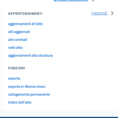
50 bis
Titolo IV
nascondi
APPROFONDIMENTI
RAPPORTO Dl LAVORO
51
aggiornamenti all'atto
52
atti aggiornati
53
atti correlati
54
note atto
aggiornamenti alla struttura
54 bis
55
FUNZIONI
55 bis
esporta
55 ter
esporta in Akoma ntoso
55 quater
collegamento permanente
55 quinquies
indice dell'atto
55 sexies
55 septies