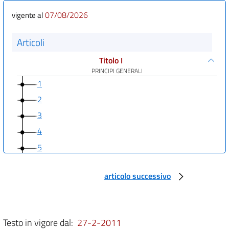
07/08/2026
vigente al
Articoli
Titolo I
PRINCIPI GENERALI
1
2
3
4
5
6
articolo successivo
6 bis
6 ter
7
Testo in vigore dal:
27-2-2011
7 bis