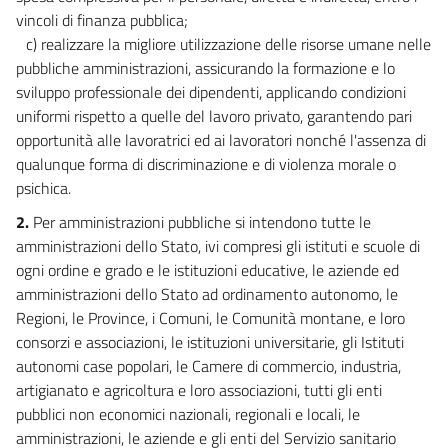
vincoli di finanza pubblica;
34 bis
c) realizzare la migliore utilizzazione delle risorse umane nelle
34 ter
pubbliche amministrazioni, assicurando la formazione e lo
35
sviluppo professionale dei dipendenti, applicando condizioni
35.1
uniformi rispetto a quelle del lavoro privato, garantendo pari
opportunità alle lavoratrici ed ai lavoratori nonché l'assenza di
35 bis
qualunque forma di discriminazione e di violenza morale o
35 ter
psichica.
35 quater
2.
Per amministrazioni pubbliche si intendono tutte le
36
amministrazioni dello Stato, ivi compresi gli istituti e scuole di
ogni ordine e grado e le istituzioni educative, le aziende ed
37
amministrazioni dello Stato ad ordinamento autonomo, le
38
Regioni, le Province, i Comuni, le Comunità montane, e loro
39
consorzi e associazioni, le istituzioni universitarie, gli Istituti
39 bis
autonomi case popolari, le Camere di commercio, industria,
artigianato e agricoltura e loro associazioni, tutti gli enti
39 ter
pubblici non economici nazionali, regionali e locali, le
39 quater
amministrazioni, le aziende e gli enti del Servizio sanitario