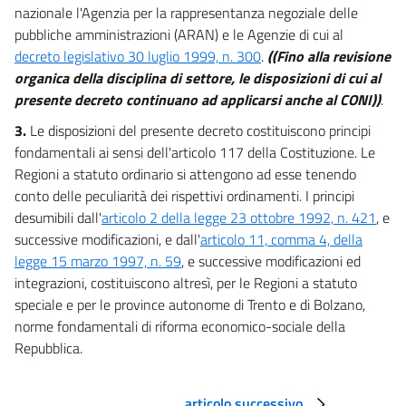
Titolo III
nazionale l'Agenzia per la rappresentanza negoziale delle
CONTRATTAZIONE COLLETTIVA E RAPPRESENTATIVITÀ SINDACALE
pubbliche amministrazioni (ARAN) e le Agenzie di cui al
40
decreto legislativo 30 luglio 1999, n. 300
.
((Fino alla revisione
40 bis
organica della disciplina di settore, le disposizioni di cui al
presente decreto continuano ad applicarsi anche al CONI))
.
41
3.
Le disposizioni del presente decreto costituiscono principi
42
fondamentali ai sensi dell'articolo 117 della Costituzione. Le
43
Regioni a statuto ordinario si attengono ad esse tenendo
44
conto delle peculiarità dei rispettivi ordinamenti. I principi
desumibili dall'
articolo 2 della legge 23 ottobre 1992, n. 421
, e
45
successive modificazioni, e dall'
articolo 11, comma 4, della
46
legge 15 marzo 1997, n. 59
, e successive modificazioni ed
47
integrazioni, costituiscono altresì, per le Regioni a statuto
47 bis
speciale e per le province autonome di Trento e di Bolzano,
norme fondamentali di riforma economico-sociale della
48
Repubblica.
49
50
articolo successivo