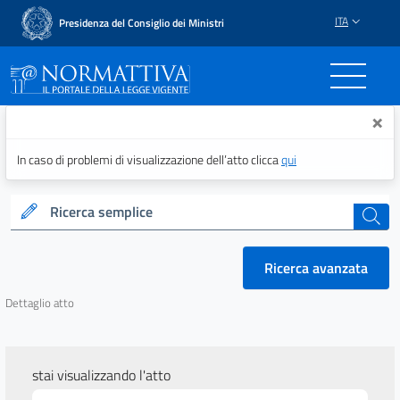
ITA
Presidenza del Consiglio dei Ministri
Normattiva - Il portale del
×
In caso di problemi di visualizzazione dell’atto clicca
qui
Ricerca semplice
cerca
Ricerca avanzata
Dettaglio atto
stai visualizzando l'atto