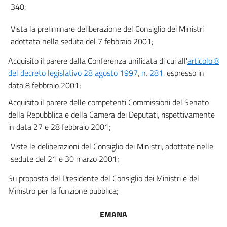
340:
15
Vista la preliminare deliberazione del Consiglio dei Ministri
16
adottata nella seduta del 7 febbraio 2001;
17
Acquisito il parere dalla Conferenza unificata di cui all'
articolo 8
17 bis
del decreto legislativo 28 agosto 1997, n. 281
, espresso in
18
data 8 febbraio 2001;
19
Acquisito il parere delle competenti Commissioni del Senato
20
della Repubblica e della Camera dei Deputati, rispettivamente
21
in data 27 e 28 febbraio 2001;
22
Viste le deliberazioni del Consiglio dei Ministri, adottate nelle
23
sedute del 21 e 30 marzo 2001;
23 bis
Su proposta del Presidente del Consiglio dei Ministri e del
24
Ministro per la funzione pubblica;
25
EMANA
26