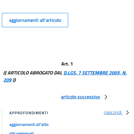
7
8
9
aggiornamenti all'articolo
Capo III
DISPOSIZIONI IN MATERIA DI PRIVATIZZAZIONI
10
11
Titolo II
Art. 1
INCENTIVI E INTERNAZIONALIZZAZIONE DEI MERCATI
(( ARTICOLO ABROGATO DAL
D.LGS. 7 SETTEMBRE 2005, N.
Capo I
209
))
INTERVENTI A TUTELA E SOSTEGNO DELLE PICCOLE E MEDIE IMPRESE
12
articolo successivo
13
14
nascondi
APPROFONDIMENTI
15
aggiornamenti all'atto
16
atti aggiornati