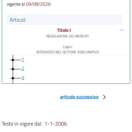
09/08/2026
vigente al
Articoli
Titolo I
REGOLAZIONE DEI MERCATI
Capo I
INTERVENTI NEL SETTORE ASSICURATIVO
1
2
3
4
5
articolo successivo
6
Capo II
INTERVENTI NEI SETTORI AGRICOLO, FORESTALE,
Testo in vigore dal:
1-1-2006
DELLA PESCA E DELL'ACQUACOLTURA