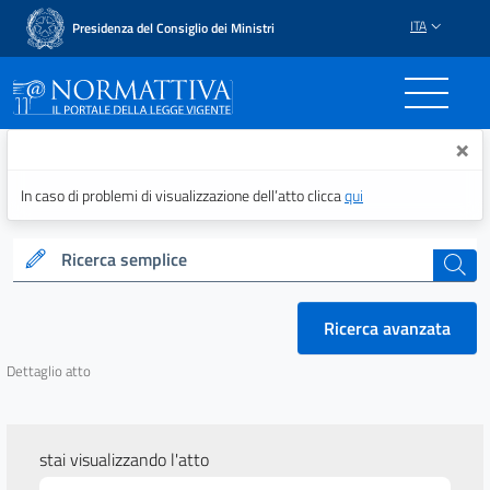
ITA
Presidenza del Consiglio dei Ministri
Normattiva - Il portale del
×
In caso di problemi di visualizzazione dell’atto clicca
qui
Ricerca semplice
cerca
Ricerca avanzata
Dettaglio atto
stai visualizzando l'atto