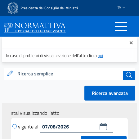
ITA
Presidenza del Consiglio dei Ministri
Normattiva - Il portale del
×
In caso di problemi di visualizzazione dell’atto clicca
qui
Ricerca semplice
cerca
Ricerca avanzata
stai visualizzando l'atto
vigente al