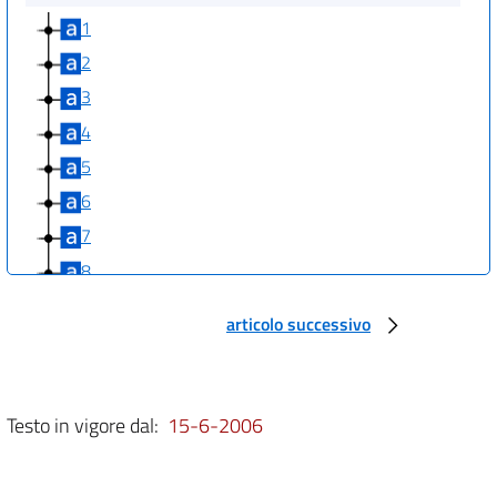
1
2
3
4
5
6
7
8
9
articolo successivo
10
Testo in vigore dal:
15-6-2006