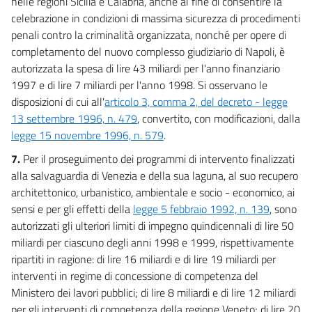
nelle regioni Sicilia e Calabria, anche al fine di consentire la
celebrazione in condizioni di massima sicurezza di procedimenti
penali contro la criminalità organizzata, nonché per opere di
completamento del nuovo complesso giudiziario di Napoli, è
autorizzata la spesa di lire 43 miliardi per l'anno finanziario
1997 e di lire 7 miliardi per l'anno 1998. Si osservano le
disposizioni di cui all'
articolo 3, comma 2, del decreto - legge
13 settembre 1996, n. 479
, convertito, con modificazioni, dalla
legge 15 novembre 1996, n. 579
.
7.
Per il proseguimento dei programmi di intervento finalizzati
alla salvaguardia di Venezia e della sua laguna, al suo recupero
architettonico, urbanistico, ambientale e socio - economico, ai
sensi e per gli effetti della
legge 5 febbraio 1992, n. 139
, sono
autorizzati gli ulteriori limiti di impegno quindicennali di lire 50
miliardi per ciascuno degli anni 1998 e 1999, rispettivamente
ripartiti in ragione: di lire 16 miliardi e di lire 19 miliardi per
interventi in regime di concessione di competenza del
Ministero dei lavori pubblici; di lire 8 miliardi e di lire 12 miliardi
per gli interventi di competenza della regione Veneto; di lire 20