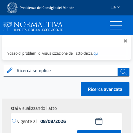
ITA
Presidenza del Consiglio dei Ministri
Normattiva - Il portale del
×
In caso di problemi di visualizzazione dell’atto clicca
qui
Ricerca semplice
cerca
Ricerca avanzata
stai visualizzando l'atto
vigente al