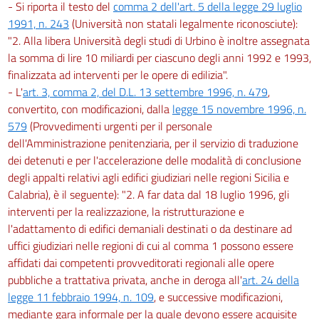
- Si riporta il testo del
comma 2 dell'art. 5 della legge 29 luglio
1991, n. 243
(Università non statali legalmente riconosciute):
"2. Alla libera Università degli studi di Urbino è inoltre assegnata
la somma di lire 10 miliardi per ciascuno degli anni 1992 e 1993,
finalizzata ad interventi per le opere di edilizia".
- L'
art. 3, comma 2, del D.L. 13 settembre 1996, n. 479
,
convertito, con modificazioni, dalla
legge 15 novembre 1996, n.
579
(Provvedimenti urgenti per il personale
dell'Amministrazione penitenziaria, per il servizio di traduzione
dei detenuti e per l'accelerazione delle modalità di conclusione
degli appalti relativi agli edifici giudiziari nelle regioni Sicilia e
Calabria), è il seguente): "2. A far data dal 18 luglio 1996, gli
interventi per la realizzazione, la ristrutturazione e
l'adattamento di edifici demaniali destinati o da destinare ad
uffici giudiziari nelle regioni di cui al comma 1 possono essere
affidati dai competenti provveditorati regionali alle opere
pubbliche a trattativa privata, anche in deroga all'
art. 24 della
legge 11 febbraio 1994, n. 109
, e successive modificazioni,
mediante gara informale per la quale devono essere acquisite