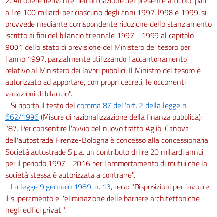
2. All'onere derivante dell'attuazione del presente articolo, pari
a lire 100 miliardi per ciascuno degli anni 1997, l998 e 1999, si
provvede mediante corrispondente riduzione dello stanziamento
iscritto ai fini del bilancio triennale 1997 - 1999 al capitolo
9001 dello stato di previsione del Ministero del tesoro per
l'anno 1997, parzialmente utilizzando l'accantonamento
relativo al Ministero dei lavori pubblici. Il Ministro del tesoro è
autorizzato ad apportare, con propri decreti, le occorrenti
variazioni di bilancio".
- Si riporta il testo del
comma 87 dell'art. 2 della legge n.
662/1996
(Misure di razionalizzazione della finanza pubblica):
"87. Per consentire l'avvio del nuovo tratto Agliò-Canova
dell'autostrada Firenze-Bologna è concesso alla concessionaria
Società autostrade S.p.a. un contributo di lire 20 miliardi annui
per il periodo 1997 - 2016 per l'ammortamento di mutui che la
società stessa è autorizzata a contrarre".
- La
legge 9 gennaio 1989, n. 13
, reca: "Disposizioni per favorire
il superamento e l'eliminazione delle barriere architettoniche
negli edifici privati".