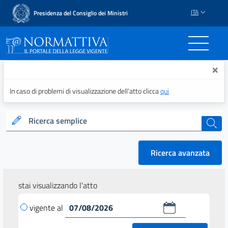
ITA
Presidenza del Consiglio dei Ministri
Normattiva - Il portale del
×
In caso di problemi di visualizzazione dell’atto clicca
qui
Ricerca semplice
cerca
Ricerca avanzata
stai visualizzando l'atto
vigente al