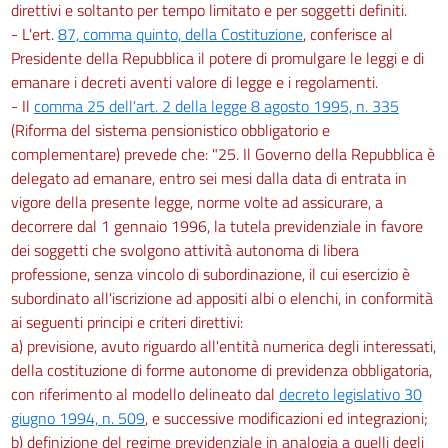
direttivi e soltanto per tempo limitato e per soggetti definiti.
- L'ert.
87, comma quinto, della Costituzione
, conferisce al
Presidente della Repubblica il potere di promulgare le leggi e di
emanare i decreti aventi valore di legge e i regolamenti.
- Il
comma 25 dell'art. 2 della legge 8 agosto 1995, n. 335
(Riforma del sistema pensionistico obbligatorio e
complementare) prevede che: "25. Il Governo della Repubblica è
delegato ad emanare, entro sei mesi dalla data di entrata in
vigore della presente legge, norme volte ad assicurare, a
decorrere dal 1 gennaio 1996, la tutela previdenziale in favore
dei soggetti che svolgono attività autonoma di libera
professione, senza vincolo di subordinazione, il cui esercizio è
subordinato all'iscrizione ad appositi albi o elenchi, in conformità
ai seguenti principi e criteri direttivi:
a) previsione, avuto riguardo all'entità numerica degli interessati,
della costituzione di forme autonome di previdenza obbligatoria,
con riferimento al modello delineato dal
decreto legislativo 30
giugno 1994, n. 509
, e successive modificazioni ed integrazioni;
b) definizione del regime previdenziale in analogia a quelli degli