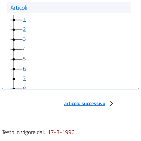
Articoli
1
2
3
4
5
6
7
8
9
articolo successivo
Testo in vigore dal:
17-3-1996