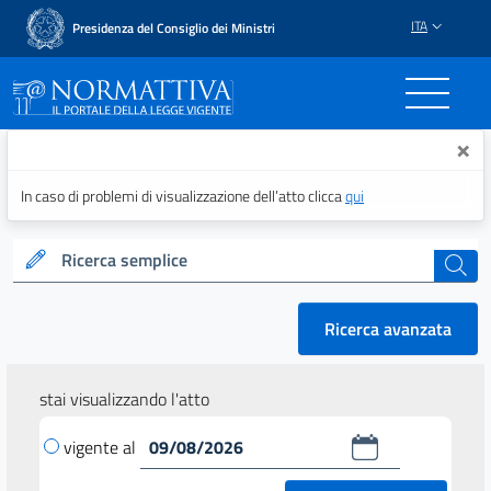
ITA
Presidenza del Consiglio dei Ministri
Normattiva - Il portale del
×
In caso di problemi di visualizzazione dell’atto clicca
qui
Ricerca semplice
cerca
Ricerca avanzata
stai visualizzando l'atto
vigente al