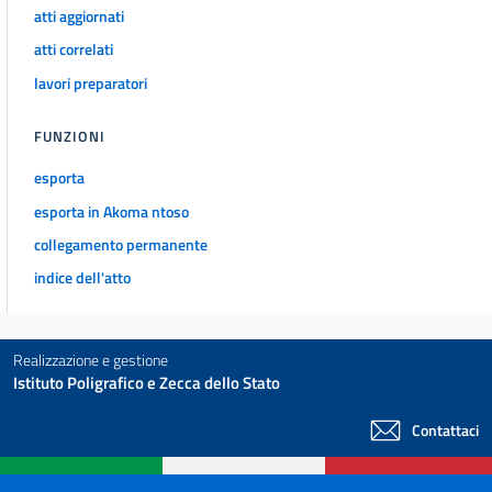
atti aggiornati
atti correlati
lavori preparatori
FUNZIONI
esporta
esporta in Akoma ntoso
collegamento permanente
indice dell'atto
Realizzazione e gestione
Istituto Poligrafico e Zecca dello Stato
Contattaci