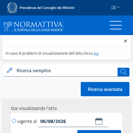
ITA
Presidenza del Consiglio dei Ministri
Normattiva - Il portale del
×
In caso di problemi di visualizzazione dell’atto clicca
qui
Ricerca semplice
cerca
Ricerca avanzata
stai visualizzando l'atto
vigente al