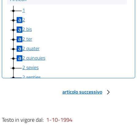
1
2
2 bis
2 ter
2 quater
2 quinquies
2 sexies
2 septies
2 octies
articolo successivo
2 novies
2 decies
2 undecies
Testo in vigore dal:
1-10-1994
2 duodecies
2 terdecies