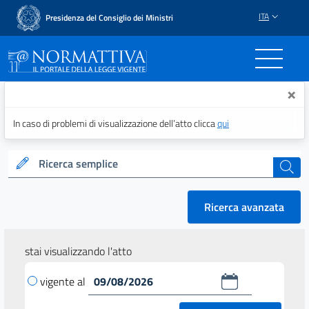
ITA
Presidenza del Consiglio dei Ministri
Normattiva - Il portale del
×
In caso di problemi di visualizzazione dell’atto clicca
qui
Ricerca semplice
cerca
Ricerca avanzata
stai visualizzando l'atto
vigente al