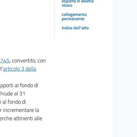
esporta in Akoma
ntoso
collegamento
permanente
indice dell'atto
. 745
, convertito, con
l'
articolo 3 della
apporti al fondo di
chiude al 31
 al fondo di
er incrementare la
cerche attinenti alle