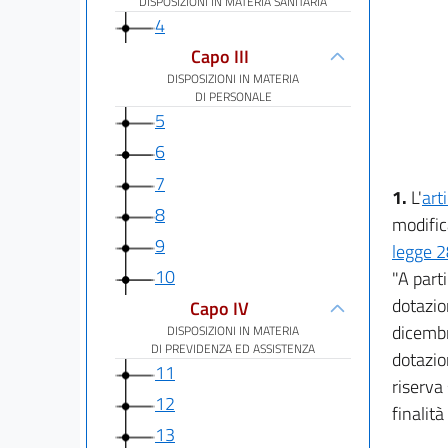
DISPOSIZIONI IN MATERIA SANITARIA
4
Capo III
DISPOSIZIONI IN MATERIA
DI PERSONALE
5
6
7
1.
L'
art
8
modific
9
legge 2
10
"A parti
dotazio
Capo IV
dicembr
DISPOSIZIONI IN MATERIA
DI PREVIDENZA ED ASSISTENZA
dotazio
11
riserva 
12
finalità
13