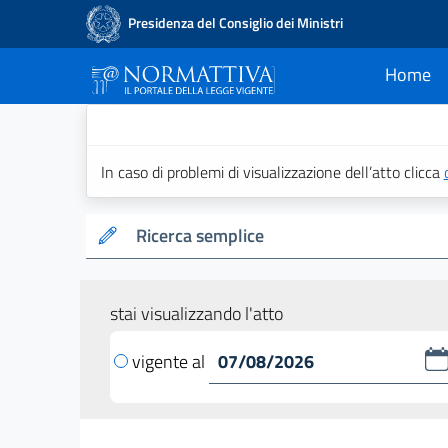
Presidenza del Consiglio dei Ministri
Home
current
Normattiva - Il po
In caso di problemi di visualizzazione dell’atto clicca
Ricerca semplice
stai visualizzando l'atto
vigente al