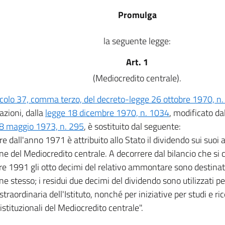
Promulga
la seguente legge:
Art. 1
(Mediocredito centrale).
icolo 37, comma terzo, del decreto-legge 26 ottobre 1970, n
azioni, dalla
legge 18 dicembre 1970, n. 1034
, modificato dal
8 maggio 1973, n. 295
, è sostituito dal seguente:
re dall'anno 1971 è attribuito allo Stato il dividendo sui suoi 
ne del Mediocredito centrale. A decorrere dal bilancio che si 
e 1991 gli otto decimi del relativo ammontare sono destinati
ne stesso; i residui due decimi del dividendo sono utilizzati p
straordinaria dell'Istituto, nonché per iniziative per studi e ri
 istituzionali del Mediocredito centrale".