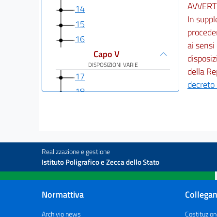
AVVERT
14
In suppl
15
proceder
16
ai sensi
Capo V
disposiz
DISPOSIZIONI VARIE
della Re
17
decreto
18
19
20
21
22
Realizzazione e gestione
Istituto Poligrafico e Zecca dello Stato
23
24
Normattiva
Collegam
25
26
Archivio news
Costituzion