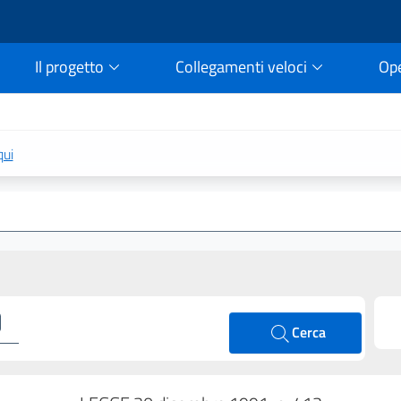
Il progetto
Collegamenti veloci
Op
rtale della legge vigent
qui
Cerca