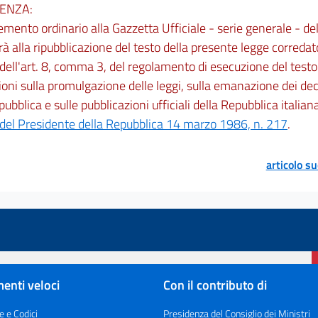
ENZA:
emento ordinario alla Gazzetta Ufficiale - serie generale - d
à alla ripubblicazione del testo della presente legge corredato
 dell'art. 8, comma 3, del regolamento di esecuzione del testo
ioni sulla promulgazione delle leggi, sulla emanazione dei dec
pubblica e sulle pubblicazioni ufficiali della Repubblica italia
 del Presidente della Repubblica 14 marzo 1986, n. 217
.
articolo s
enti veloci
Con il contributo di
e e Codici
Presidenza del Consiglio dei Ministri