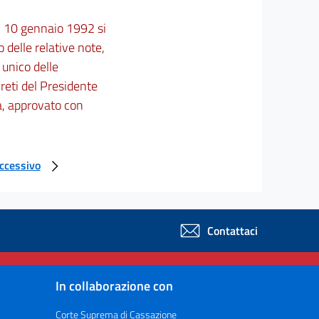
el 10 gennaio 1992 si
 delle relative note,
 unico delle
reti del Presidente
na, approvato con
uccessivo
Contattaci
In collaborazione con
Corte Suprema di Cassazione