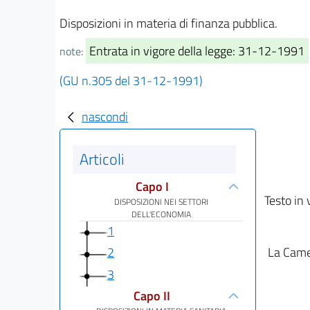
Disposizioni in materia di finanza pubblica.
Entrata in vigore della legge: 31-12-1991
note:
(GU n.305 del 31-12-1991)
nascondi
Articoli
Capo I
Testo in 
DISPOSIZIONI NEI SETTORI
DELL'ECONOMIA
1
La Camer
2
3
Capo II