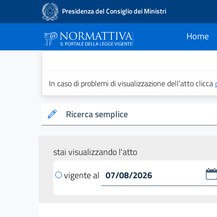
Presidenza del Consiglio dei Ministri
Home
current
Normattiva - Il po
In caso di problemi di visualizzazione dell’atto clicca
Ricerca semplice
stai visualizzando l'atto
vigente al