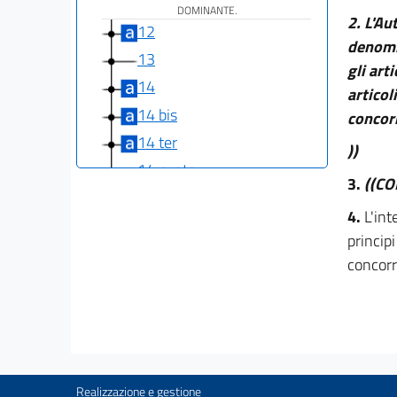
DOMINANTE.
2.
L'Au
12
denomin
13
gli art
14
articol
14 bis
concor
14 ter
))
14 quater
3.
((C
15
4.
L'int
15 bis
princip
15 ter
concorr
15 quater
15 quinquies
15 sexies
15 septies
((Capo II-bis
Realizzazione e gestione