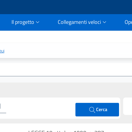
Il progetto
Collegamenti veloci
Op
rtale della legge vigent
qui
Cerca