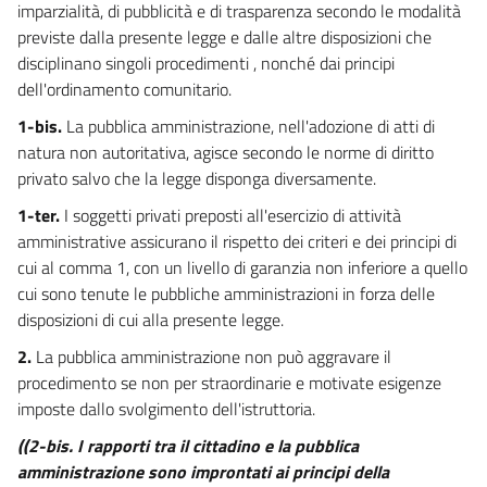
14 ter
imparzialità, di pubblicità e di trasparenza secondo le modalità
previste dalla presente legge e dalle altre disposizioni che
14 quater
disciplinano singoli procedimenti , nonché dai principi
14 quinquies
dell'ordinamento comunitario.
15
1-bis.
La pubblica amministrazione, nell'adozione di atti di
16
natura non autoritativa, agisce secondo le norme di diritto
privato salvo che la legge disponga diversamente.
17
17 bis
1-ter.
I soggetti privati preposti all'esercizio di attività
amministrative assicurano il rispetto dei criteri e dei principi di
18
cui al comma 1, con un livello di garanzia non inferiore a quello
18 bis
cui sono tenute le pubbliche amministrazioni in forza delle
19
disposizioni di cui alla presente legge.
19 bis
2.
La pubblica amministrazione non può aggravare il
procedimento se non per straordinarie e motivate esigenze
20
imposte dallo svolgimento dell'istruttoria.
21
((2-bis. I rapporti tra il cittadino e la pubblica
((CAPO IV-BIS
amministrazione sono improntati ai principi della
EFFICACIA ED INVALIDITÀ DEL PROVVEDIMENTO AMMINISTRATIVO.