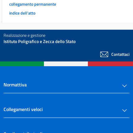
collegamento permanente
26
indice dell'atto
27
28
Realizzazione e gestione
CAPO VI
Istituto Poligrafico e Zecca dello Stato
DISPOSIZIONI FINALI
29
Contattaci
30
31
Normattiva
Collegamenti veloci