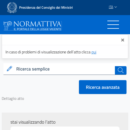
ITA
Presidenza del Consiglio dei Ministri
Normattiva - Il portale del
×
In caso di problemi di visualizzazione dell’atto clicca
qui
Ricerca semplice
cerca
Ricerca avanzata
Dettaglio atto
stai visualizzando l'atto