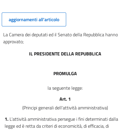
CAPO III
PARTECIPAZIONE
AL PROCEDIMENTO AMMINISTRATIVO
aggiornamenti all'articolo
7
8
La Camera dei deputati ed il Senato della Repubblica hanno
approvato;
9
10
IL PRESIDENTE DELLA REPUBBLICA
10 bis
11
PROMULGA
12
13
la seguente legge:
CAPO IV
Art. 1
SEMPLIFICAZIONE
(Principi generali dell'attività amministrativa)
DELL'AZIONE AMMINISTRATIVA
14
1.
L'attività amministrativa persegue i fini determinati dalla
14 bis
legge ed è retta da criteri di economicità, di efficacia, di