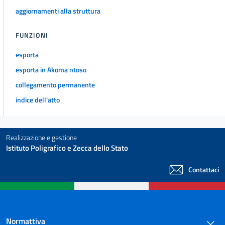
art. 45
aggiornamenti alla struttura
art. 45 bis
art. 45 ter
FUNZIONI
art. 46
esporta
art. 47
esporta in Akoma ntoso
art. 48
collegamento permanente
art. 49
indice dell'atto
art. 50
art. 51
Realizzazione e gestione
art. 51 bis
Istituto Poligrafico e Zecca dello Stato
art. 52
Contattaci
art. 53
art. 54
art. 55
Normattiva
art. 56