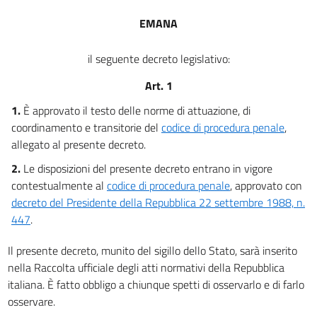
ALLE PARTI PRIVATE E AI DIFENSORI
EMANA
art. 21
art. 22
il seguente decreto legislativo:
art. 23
Art. 1
art. 24
1.
È approvato il testo delle norme di attuazione, di
art. 25
coordinamento e transitorie del
codice di procedura penale
,
art. 26
allegato al presente decreto.
art. 27
2.
Le disposizioni del presente decreto entrano in vigore
art. 28
contestualmente al
codice di procedura penale
, approvato con
decreto del Presidente della Repubblica 22 settembre 1988, n.
art. 29
447
.
art. 30
art. 31
Il presente decreto, munito del sigillo dello Stato, sarà inserito
nella Raccolta ufficiale degli atti normativi della Repubblica
art. 32
italiana. È fatto obbligo a chiunque spetti di osservarlo e di farlo
art. 32 bis
osservare.
art. 33