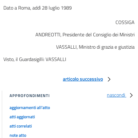
Dato a Roma, addì 28 luglio 1989
art. 34
art. 35
COSSIGA
art. 36
ANDREOTTI, Presidente del Consiglio dei Ministri
art. 37
VASSALLI, Ministro di grazia e giustizia
art. 38
TITOLO I
Visto, il Guardasigilli: VASSALLI
NORME DI ATTUAZIONE
CAPO V
DISPOSIZIONI RELATIVE AGLI ATTI
articolo successivo
art. 39
art. 40
nascondi
APPROFONDIMENTI
art. 41
aggiornamenti all'atto
art. 42
atti aggiornati
art. 43
atti correlati
art. 44
note atto