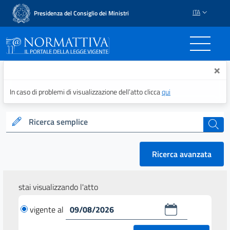
ITA
Presidenza del Consiglio dei Ministri
Normattiva - Il portale del
×
In caso di problemi di visualizzazione dell’atto clicca
qui
Ricerca semplice
cerca
Ricerca avanzata
stai visualizzando l'atto
vigente al