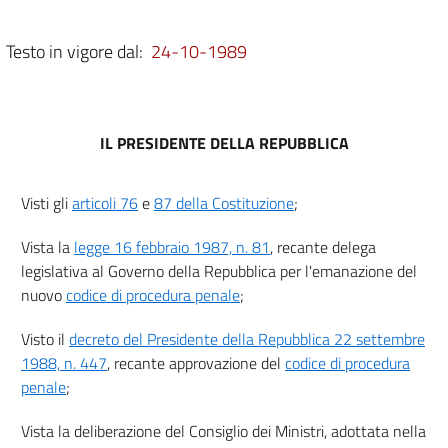
NORME DI ATTUAZIONE
CAPO II
DISPOSIZIONI
Testo in vigore dal:
24-10-1989
RELATIVE AL PUBBLICO MINISTERO
art. 3
art. 3 bis
IL PRESIDENTE DELLA REPUBBLICA
art. 4
art. 4 bis
Visti gli
articoli 76
e
87 della Costituzione
;
art. 4 ter
TITOLO I
Vista la
legge 16 febbraio 1987, n. 81
, recante delega
NORME DI ATTUAZIONE
legislativa al Governo della Repubblica per l'emanazione del
CAPO III
nuovo
codice di procedura penale
;
DISPOSIZIONI
RELATIVE ALLA POLIZIA GIUDIZIARIA
art. 5
Visto il
decreto del Presidente della Repubblica 22 settembre
1988, n. 447
, recante approvazione del
codice di procedura
art. 6
penale
;
art. 7
Vista la deliberazione del Consiglio dei Ministri, adottata nella
art. 8