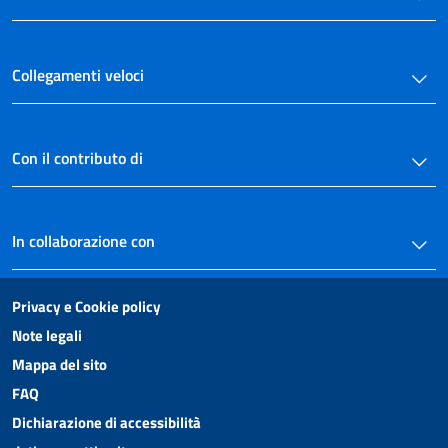
art. 56 bis
art. 57
Collegamenti veloci
art. 58
art. 59
art. 60
Con il contributo di
art. 61
art. 62
In collaborazione con
art. 63
art. 63 bis
art. 64
Privacy e Cookie policy
Note legali
art. 64 bis
Mappa del sito
art. 64 ter
FAQ
art. 65
Dichiarazione di accessibilità
TITOLO I