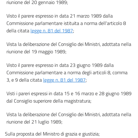
riunione del 20 gennaio 1989;
art. 9
art. 10
Visto il parere espresso in data 21 marzo 1989 dalla
Commissione parlamentare istituita a norma dell'articolo 8
art. 11
della citata
legge n. 81 del 1987
;
art. 12
art. 13
Vista la deliberazione del Consiglio dei Ministri, adottata nella
riunione del 19 maggio 1989;
art. 14
art. 15
Visto il parere espresso in data 23 giugno 1989 dalla
art. 16
Commissione parlamentare a norma degli articoli 8, comma
3, e 9 della citata
legge n. 81 del 1987
;
art. 17
art. 18
Visti i pareri espressi in data 15 e 16 marzo e 28 giugno 1989
dal Consiglio superiore della magistratura;
art. 19
art. 20
Vista la deliberazione del Consiglio dei Ministri, adottata nella
TITOLO I
riunione del 21 luglio 1989;
NORME DI ATTUAZIONE
CAPO IV
Sulla proposta del Ministro di grazia e giustizia;
DISPOSIZIONI RELATIVE