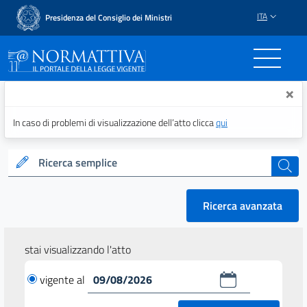
ITA
Presidenza del Consiglio dei Ministri
Normattiva - Il portale del
×
In caso di problemi di visualizzazione dell’atto clicca
qui
Ricerca semplice
cerca
Ricerca avanzata
stai visualizzando l'atto
vigente al