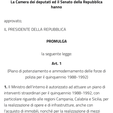
La Camera dei deputati ed il Senato della Repubblica
10
hanno
11
12
approvato;
13
IL PRESIDENTE DELLA REPUBBLICA
14
PROMULGA
15
16
la seguente legge:
17
Art. 1
18
(Piano di potenziamento e ammodernamento delle forze di
19
polizia per il quinquennio 1988-1992)
20
1.
Il Ministro dell'interno è autorizzato ad attuare un piano di
21
interventi straordinari per il quinquennio 1988-1992, con
22
particolare riguardo alle regioni Campania, Calabria e Sicilia, per
la realizzazione di opere e di infrastrutture, anche con
23
l'acquisto di immobili, nonché per la realizzazione di mezzi