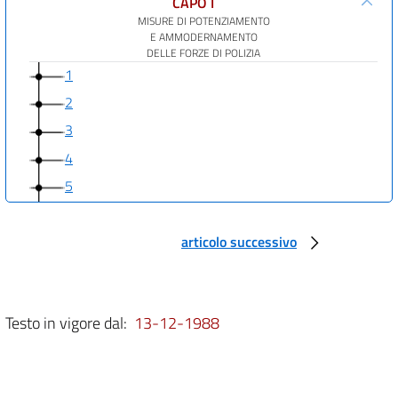
CAPO I
MISURE DI POTENZIAMENTO
E AMMODERNAMENTO
DELLE FORZE DI POLIZIA
1
2
3
4
5
6
7
articolo successivo
8
CAPO II
AUMENTO DELL'ORGANICO E PROGRAMMA DI COSTRUZIONE,
Testo in vigore dal:
13-12-1988
AMPLIAMENTO E RISTRUTTURAZIONE DELLE SEDI
DI SERVIZIO E DELLE INFRASTRUTTURE DEL CORPO
NAZIONALE DEI VIGILI DEL FUOCO
9