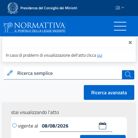
ITA
Presidenza del Consiglio dei Ministri
Normattiva - Il portale del
×
In caso di problemi di visualizzazione dell’atto clicca
qui
Ricerca semplice
cerca
Ricerca avanzata
stai visualizzando l'atto
vigente al