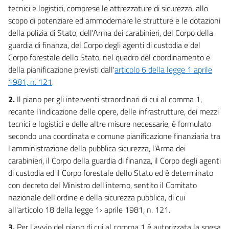
24
tecnici e logistici, comprese le attrezzature di sicurezza, allo
25
scopo di potenziare ed ammodernare le strutture e le dotazioni
della polizia di Stato, dell'Arma dei carabinieri, del Corpo della
26
guardia di finanza, del Corpo degli agenti di custodia e del
27
Corpo forestale dello Stato, nel quadro del coordinamento e
28
della pianificazione previsti dall'
articolo 6 della legge 1 aprile
29
1981, n. 121
.
30
2.
Il piano per gli interventi straordinari di cui al comma 1,
recante l'indicazione delle opere, delle infrastrutture, dei mezzi
31
tecnici e logistici e delle altre misure necessarie, è formulato
32
secondo una coordinata e comune pianificazione finanziaria tra
33
l'amministrazione della pubblica sicurezza, l'Arma dei
carabinieri, il Corpo della guardia di finanza, il Corpo degli agenti
34
di custodia ed il Corpo forestale dello Stato ed è determinato
35
con decreto del Ministro dell'interno, sentito il Comitato
36
nazionale dell'ordine e della sicurezza pubblica, di cui
37
all'articolo 18 della legge 1› aprile 1981, n. 121.
3.
Per l'avvio del piano di cui al comma 1 è autorizzata la spesa