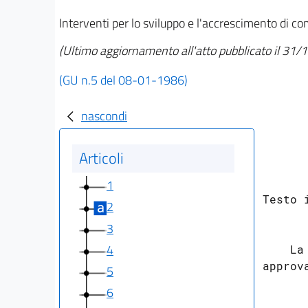
Interventi per lo sviluppo e l'accrescimento di co
(Ultimo aggiornamento all'atto pubblicato il 31
(GU n.5 del 08-01-1986)
nascondi
Articoli
1
Testo 
2
3
4
    La
approva
5
6
      