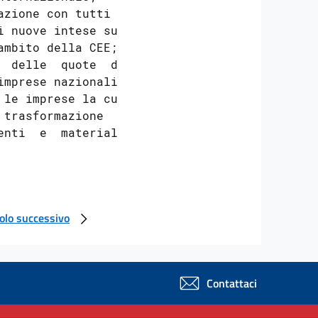
zione con tutti i

 nuove intese sul

mbito della CEE;

 delle  quote  di

mprese nazionali.

le imprese la cui

trasformazione  e

nti  e  materiali

colo successivo
Contattaci