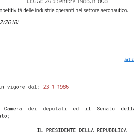
LEGGE 24 dicembre 1985, n. 808
mpetitività delle industrie operanti nel settore aeronautico.
/12/2018)
arti
23-1-1986
in vigore dal: 
  Camera  dei  deputati  ed  il  Senato  della
to;

             IL PRESIDENTE DELLA REPUBBLICA
