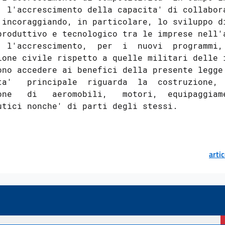
  l'accrescimento della capacita' di collabora
 incoraggiando, in particolare, lo sviluppo di
produttivo e tecnologico tra le imprese nell'a
  l'accrescimento,  per  i  nuovi  programmi, 
ione civile rispetto a quelle militari delle i
ono accedere ai benefici della presente legge 
ta'   principale  riguarda  la  costruzione,  
one   di   aeromobili,   motori,  equipaggiame
arti