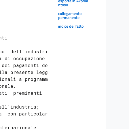
esporta in Akoma
ntoso
collegamento
permanente
indice dell'atto
ti

o  dell'industria

 di occupazione e

dei pagamenti del

la presente legge

onali a programmi

nale.

ti  preminenti  i

ll'industria;

  con particolare

ternazionale;
