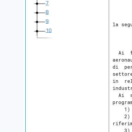
7
      
8
9
la seg
10
      
      
  Ai  
aerona
di  pe
settor
in  re
indust
  Ai  
progra
    1)
    2)
riferi
    3)