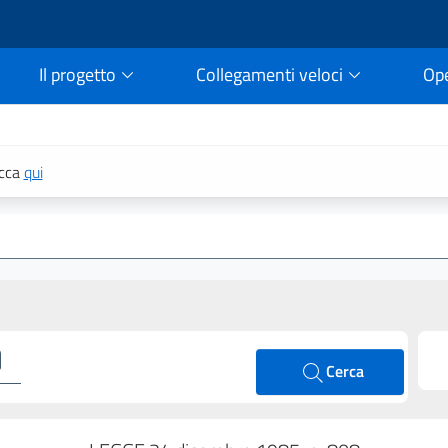
Il progetto
Collegamenti veloci
Op
rtale della legge vigent
icca
qui
Cerca