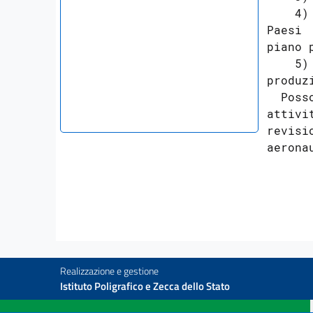
    4)
Paesi 
piano 
    5)
produz
  Poss
attivi
revisi
Realizzazione e gestione
Istituto Poligrafico e Zecca dello Stato