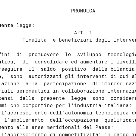
                        PROMULGA

uente legge:

                         Art. 1.

        Finalita' e beneficiari degli interven
fini  di  promuovere  lo  sviluppo  tecnologic
utica,  di  consolidare ed aumentare i livelli
rseguire  il  saldo  positivo  della bilancia 
e,  sono  autorizzati gli interventi di cui al
lazione  alla  partecipazione  di imprese nazi
riali aeronautici in collaborazione internazio
sensi  della  presente  legge  sono  considera
mmi che comportino per l'industria italiana:

 l'accrescimento dell'autonomia tecnologica de
  l'ampliamento  dell'occupazione  qualificata
mento alle aree meridionali del Paese;

 l'accrescimento di competitivita' in campo in