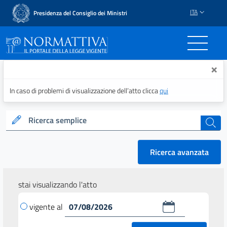
ITA
Presidenza del Consiglio dei Ministri
Normattiva - Il portale del
×
In caso di problemi di visualizzazione dell’atto clicca
qui
Ricerca semplice
cerca
Ricerca avanzata
stai visualizzando l'atto
vigente al