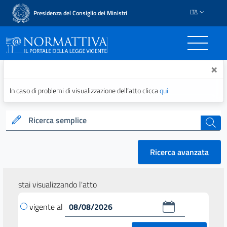
ITA
Presidenza del Consiglio dei Ministri
Normattiva - Il portale del
×
In caso di problemi di visualizzazione dell’atto clicca
qui
Ricerca semplice
cerca
Ricerca avanzata
stai visualizzando l'atto
vigente al