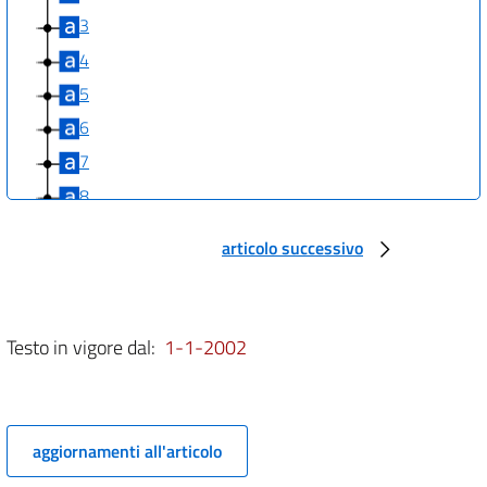
3
4
5
6
7
8
9
articolo successivo
10
11
12
Testo in vigore dal:
1-1-2002
13
14
15
aggiornamenti all'articolo
16