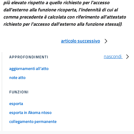
41
più elevato rispetto a quello richiesto per l'accesso
dall'esterno alla funzione ricoperta, l'indennità di cui al
41 bis
comma precedente è calcolata con riferimento all'attestato
Norme finali e transitorie
richiesto per l'accesso dall'esterno alla funzione stessa))
.
42
43
articolo successivo
44
45
nascondi
APPROFONDIMENTI
46
aggiornamenti all'atto
47
note atto
48
48 bis
FUNZIONI
48 ter
esporta
49
esporta in Akoma ntoso
collegamento permanente
Allegati