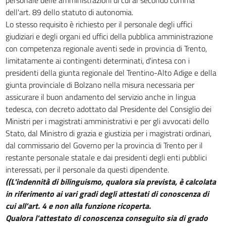
32 bis
dell'art. 89 dello statuto di autonomia.
32 ter
Lo stesso requisito è richiesto per il personale degli uffici
32 quater
giudiziari e degli organi ed uffici della pubblica amministrazione
32 quinquies
con competenza regionale aventi sede in provincia di Trento,
limitatamente ai contingenti determinati, d'intesa con i
32 sexies
presidenti della giunta regionale del Trentino-Alto Adige e della
Titolo III
giunta provinciale di Bolzano nella misura necessaria per
DISPOSIZIONI PER LA MAGISTRATURA
assicurare il buon andamento del servizio anche in lingua
33
tedesca, con decreto adottato dal Presidente del Consiglio dei
34
Ministri per i magistrati amministrativi e per gli avvocati dello
35
Stato, dal Ministro di grazia e giustizia per i magistrati ordinari,
dal commissario del Governo per la provincia di Trento per il
36
restante personale statale e dai presidenti degli enti pubblici
37
interessati, per il personale da questi dipendente.
38
((L'indennità di bilinguismo, qualora sia prevista, è calcolata
in riferimento ai vari gradi degli attestati di conoscenza di
39
cui all'art. 4 e non alla funzione ricoperta.
40
Qualora l'attestato di conoscenza conseguito sia di grado