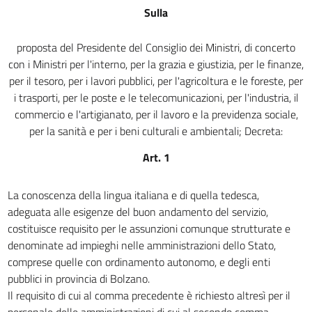
20 bis
Sulla
20 ter
proposta del Presidente del Consiglio dei Ministri, di concerto
21
con i Ministri per l'interno, per la grazia e giustizia, per le finanze,
22
per il tesoro, per i lavori pubblici, per l'agricoltura e le foreste, per
23
i trasporti, per le poste e le telecomunicazioni, per l'industria, il
commercio e l'artigianato, per il lavoro e la previdenza sociale,
24
per la sanità e per i beni culturali e ambientali; Decreta:
25
Art. 1
26
27
La conoscenza della lingua italiana e di quella tedesca,
28
adeguata alle esigenze del buon andamento del servizio,
29
costituisce requisito per le assunzioni comunque strutturate e
denominate ad impieghi nelle amministrazioni dello Stato,
30
comprese quelle con ordinamento autonomo, e degli enti
31
pubblici in provincia di Bolzano.
32
Il requisito di cui al comma precedente è richiesto altresì per il
personale delle amministrazioni di cui al secondo comma