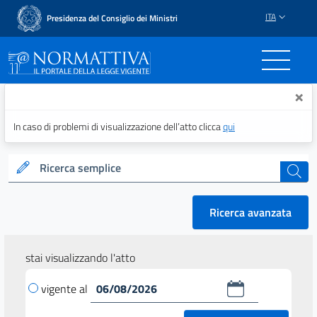
ITA
Presidenza del Consiglio dei Ministri
Normattiva - Il portale del
×
In caso di problemi di visualizzazione dell’atto clicca
qui
Ricerca semplice
cerca
Ricerca avanzata
stai visualizzando l'atto
vigente al