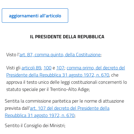
12
aggiornamenti all'articolo
12 bis
13
13 bis
IL PRESIDENTE DELLA REPUBBLICA
13 ter
14
Visto l'
art. 87, comma quinto, della Costituzione
;
15
Visti gli
articoli 89
,
100
e
107
;
comma primo, del decreto del
16
Presidente della Repubblica 31 agosto 1972, n. 670
, che
17
approva il testo unico delle leggi costituzionali concernenti lo
statuto speciale per il Trentino-Alto Adige;
18
18 bis
Sentita la commissione paritetica per le norme di attuazione
prevista dall'
art. 107 del decreto del Presidente della
18 ter
Repubblica 31 agosto 1972, n. 670
;
19
Sentito il Consiglio dei Ministri;
20