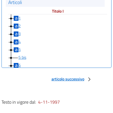
Articoli
Titolo I
1
2
3
4
5
5 bis
6
7
articolo successivo
Titolo II
8
9
Testo in vigore dal:
4-11-1997
10
11