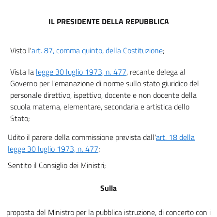
7
8
IL PRESIDENTE DELLA REPUBBLICA
9
10
Visto l'
art. 87, comma quinto, della Costituzione
;
11
Vista la
legge 30 luglio 1973, n. 477
, recante delega al
12
Governo per l'emanazione di norme sullo stato giuridico del
13
personale direttivo, ispettivo, docente e non docente della
14
scuola materna, elementare, secondaria e artistica dello
Stato;
15
16
Udito il parere della commissione prevista dall'
art. 18 della
legge 30 luglio 1973, n. 477
;
17
Sentito il Consiglio dei Ministri;
18
Sezione II. - Concorsi per soli titoli
Sulla
19
20
proposta del Ministro per la pubblica istruzione, di concerto con i