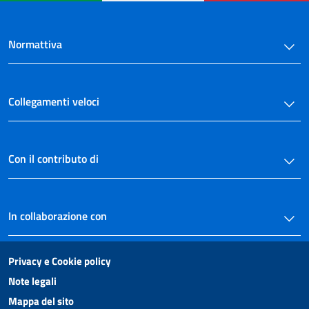
SCUOLE CON LINGUA DI INSEGNAMENTO DIVERSA DALL'ITALIANO
SEZIONE I- SCUOLE CON LINGUA DI INSEGNAMENTO SLOVENA DI TRIESTE E
GORIZIA
Normattiva
45
46
Collegamenti veloci
SEZIONE II-
SCUOLE CON LINGUA DI INSEGNAMENTO TEDESCA E SCUOLE DELLE
LOCALITÀ LADINE DELLA PROVINCIA DI BOLZANO
47
Con il contributo di
48
SEZIONE III-
In collaborazione con
DISPOSIZIONI COMUNI AL PERSONALE DELLE SCUOLE IN LINGUA SLOVENA,
DELLE SCUOLE IN LINGUA TEDESCA E DELLE SCUOLE DELLE LOCALITÀ
LADINE
.
Privacy e Cookie policy
49
Note legali
50
Mappa del sito