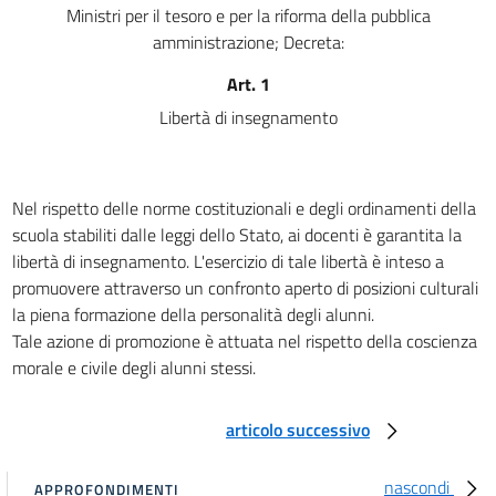
Ministri per il tesoro e per la riforma della pubblica
21
amministrazione; Decreta:
22
Art. 1
23
Libertà di insegnamento
Capo III
RECLUTAMENTO DEL PERSONALE DIRETTIVO
24
25
Nel rispetto delle norme costituzionali e degli ordinamenti della
scuola stabiliti dalle leggi dello Stato, ai docenti è garantita la
26
libertà di insegnamento. L'esercizio di tale libertà è inteso a
27
promuovere attraverso un confronto aperto di posizioni culturali
28
la piena formazione della personalità degli alunni.
29
Tale azione di promozione è attuata nel rispetto della coscienza
morale e civile degli alunni stessi.
30
31
articolo successivo
32
33
nascondi
APPROFONDIMENTI