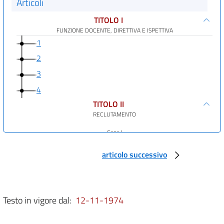
Articoli
TITOLO I
FUNZIONE DOCENTE, DIRETTIVA E ISPETTIVA
1
2
3
4
TITOLO II
RECLUTAMENTO
Capo I
NORME GENERALI
5
articolo successivo
6
Capo II
RECLUTAMENTO DEL PERSONALE INSEGNANTE
Testo in vigore dal:
12-11-1974
Sezione I. - Concorsi per titoli ed esami