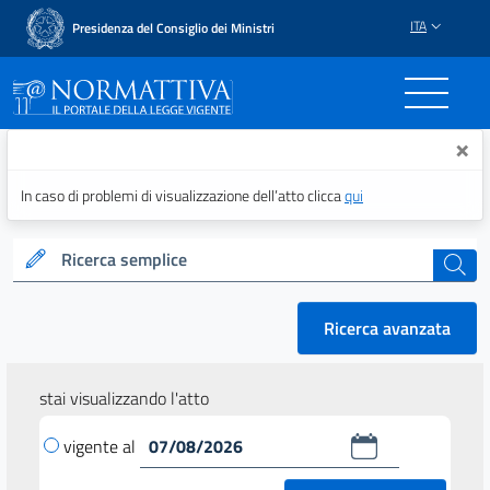
ITA
Presidenza del Consiglio dei Ministri
Normattiva - Il portale del
×
In caso di problemi di visualizzazione dell’atto clicca
qui
Ricerca semplice
cerca
Ricerca avanzata
stai visualizzando l'atto
vigente al