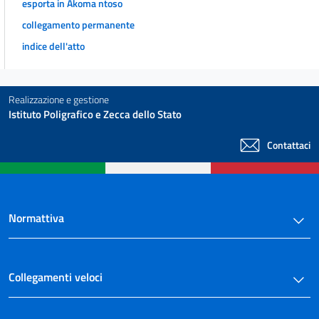
esporta in Akoma ntoso
30
collegamento permanente
31
indice dell'atto
32
33
Realizzazione e gestione
Istituto Poligrafico e Zecca dello Stato
Contattaci
Normattiva
Collegamenti veloci