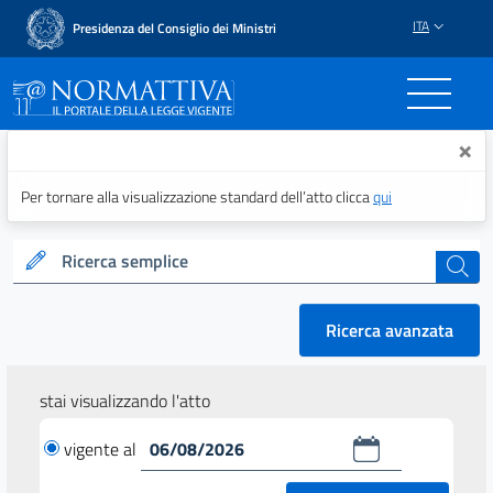
ITA
Presidenza del Consiglio dei Ministri
Normattiva - Il portale del
×
Per tornare alla visualizzazione standard dell’atto clicca
qui
Ricerca semplice
cerca
Ricerca avanzata
stai visualizzando l'atto
vigente al