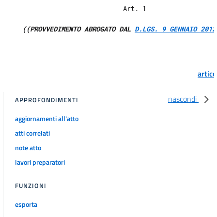
                               Art. 1 

16
17
((PROVVEDIMENTO ABROGATO DAL 
D.LGS. 9 GENNAIO 2012
18
19
20
artic
21
nascondi
APPROFONDIMENTI
22
23
aggiornamenti all'atto
24
atti correlati
25
note atto
lavori preparatori
26
27
FUNZIONI
28
esporta
29