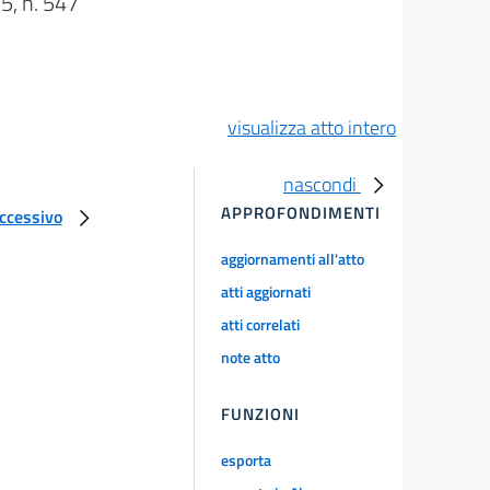
, n. 547
visualizza atto intero
nascondi
APPROFONDIMENTI
uccessivo
aggiornamenti all'atto
atti aggiornati
atti correlati
note atto
FUNZIONI
esporta