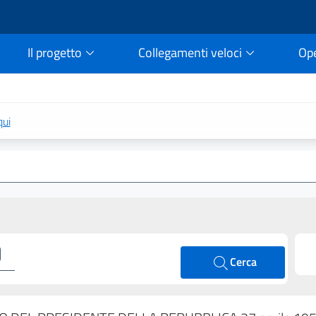
Il progetto
Collegamenti veloci
Op
rtale della legge vigent
qui
Cerca