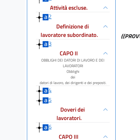
Attività escluse.
2
Definizione di
lavoratore subordinato.
((PROV
3
CAPO II
OBBLIGHI DEI DATORI DI LAVORO E DEI
LAVORATORI
Obblighi
dei
datori di lavoro, dei dirigenti e dei preposti.
4
5
Doveri dei
lavoratori.
6
CAPO III