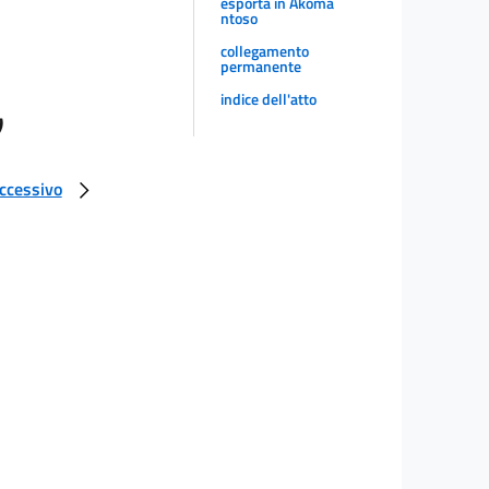
esporta in Akoma
ntoso
collegamento
permanente
indice dell'atto
)
uccessivo