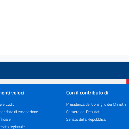
enti veloci
Con il contributo di
e e Codici
Presidenza del Consiglio dei Ministri
 per data di emanazione
Camera dei Deputati
ficiale
Senato della Repubblica
erato regionale