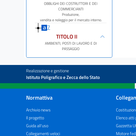
OBBLIGHI DEI COSTRUTTORI E DEI
COMMERCIANTI
Produzione,
vendita e noleggio per il mercato interno.
7
TITOLO II
AMBIENTI, POSTI DI LAVORO E DI
PASSAGGIO
CAPO
I
Realizzazione e gestione
DISPOSIZIONI DI CARATTERE GENERALE
Pavimenti e
Istituto Poligrafico e Zecca dello Stato
passaggi
8
Normattiva
Collegam
Solai.
9
Archivio news
Costituzion
Aperture nel suolo e
Il progetto
Elenco atti
nelle pareti.
Guida all'uso
Gazzetta Uf
10
Collegamenti veloci
Motore fed