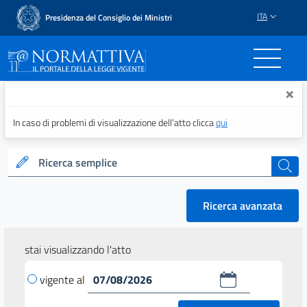
ITA
Presidenza del Consiglio dei Ministri
Normattiva - Il portale del
×
In caso di problemi di visualizzazione dell’atto clicca
qui
Ricerca semplice
cerca
Ricerca avanzata
stai visualizzando l'atto
vigente al