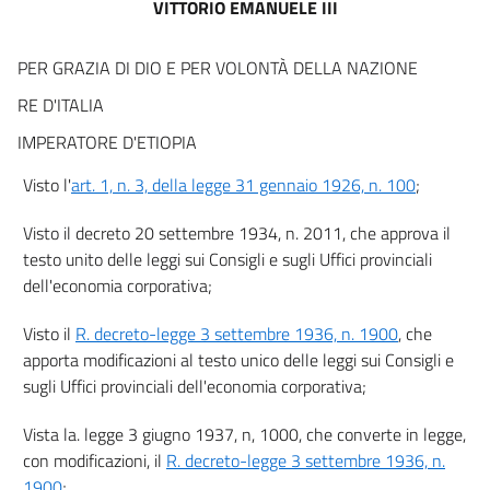
VITTORIO EMANUELE III
16
17
PER GRAZIA DI DIO E PER VOLONTÀ DELLA NAZIONE
18
RE D'ITALIA
19
IMPERATORE D'ETIOPIA
20
Visto l'
art. 1, n. 3, della legge 31 gennaio 1926, n. 100
;
21
22
Visto il decreto 20 settembre 1934, n. 2011, che approva il
testo unito delle leggi sui Consigli e sugli Uffici provinciali
23
dell'economia corporativa;
Allegati
Visto il
R. decreto-legge 3 settembre 1936, n. 1900
, che
apporta modificazioni al testo unico delle leggi sui Consigli e
Tabelle
sugli Uffici provinciali dell'economia corporativa;
Tabelle
Vista la. legge 3 giugno 1937, n, 1000, che converte in legge,
con modificazioni, il
R. decreto-legge 3 settembre 1936, n.
1900
;