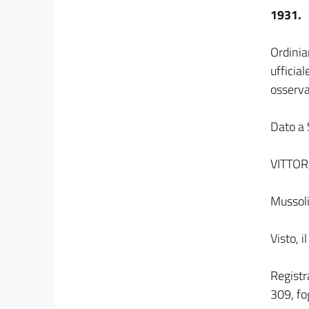
art. 17 bis
1931.
art. 17 ter
art. 17 quater
Ordinia
art. 17 quinquies
ufficia
art. 17 sexies
osserva
TITOLO II.
Disposizioni relative all'ordine pubblico e alla
Dato a 
incolumità pubblica.
Capo I.
Delle riunioni pubbliche e degli assembramenti
VITTOR
in luoghi pubblici.
art. 18
Mussoli
art. 19
art. 20
Visto, i
art. 21
Registr
art. 22
309, fo
art. 23