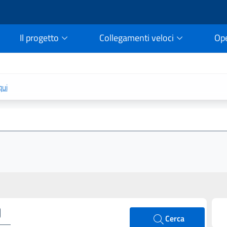
Il progetto
Collegamenti veloci
Op
rtale della legge vigent
qui
Cerca