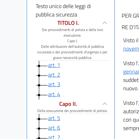
Testo unico delle leggi di
pubblica sicurezza
PER GR
TITOLO I.
RE D'IT
Dei provvedimenti di polizia e della loro
esecuzione.
Visto i
Capo I.
Delle attribuzioni dell'autorità di pubblica
novemb
sicurezza e dei provvedimenti d'urgenza o per
grave necessità pubblica.
Visto l'
art. 1
gennai
art. 2
suddet
art. 3
nuovo
art. 4
Visto l'
Capo II.
autori
Della esecuzione dei provvedimenti di polizia.
art. 5
con que
art. 6
sempre 
art. 7