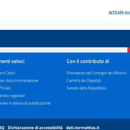
articolo s
enti veloci
Con il contributo di
e e Codici
Presidenza del Consiglio dei Ministri
 per data di emanazione
Camera dei Deputati
ficiale
Senato della Repubblica
erato regionale
vate in attesa di pubblicazione
AQ
Dichiarazione di accessibilità
dati.normattiva.it