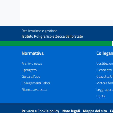
art. 24
Capo II.
Delle cerimonie religiose fuori dei templi e
delle processioni ecclesiastiche o civili.
art. 25
Realizzazione e gestione
art. 26
Istituto Poligrafico e Zecca dello Stato
art. 27
Capo III.
Normattiva
Collegam
Delle raccolte delle armi e delle passeggiate in
forma militare.
Archivio news
Costituzion
art. 28
Il progetto
Elenco atti
art. 29
Guida all'uso
Gazzetta Uf
Capo IV.
Collegamenti veloci
Motore fed
Delle armi.
Ricerca avanzata
Leggi appro
art. 30
Utilità
art. 31
art. 31 bis
Privacy e Cookie policy
Note legali
Mappa del sito
F