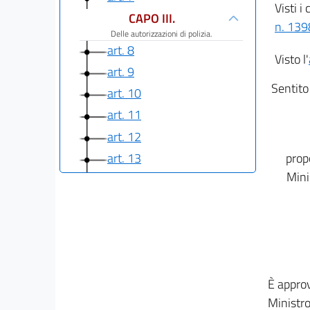
Visti i
CAPO III.
n. 139
Delle autorizzazioni di polizia.
art. 8
Visto l'
art. 9
Sentito 
art. 10
art. 11
art. 12
art. 13
prop
Mini
art. 14
CAPO IV.
Dell'inosservanza degli ordini dell'autorità di
pubblica sicurezza e delle contravvenzioni.
art. 15
art. 16
È approv
art. 17
Ministro